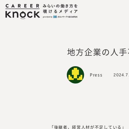
所在地：
〒105-0001 東京都
活動内容：
プロフェッショナル
企業の新規事業や人
各種調査分析・情報
出版・広報
地方企業の人手
連絡先：
mirai_inst@mirai
Press
2024.7
「後継者、経営人材が不足している」