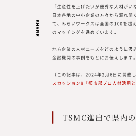
「生産性を上げたいが優秀な人材がい
日本各地の中小企業の方々から漏れ聞
SHARE
て、みらいワークスは全国の100を超
のマッチングを進めています。
地方企業の人材ニーズをどのように汲
金融機関の事例をもとにお伝えします
（この記事は、2024年2月6日に開催
みらいワークス総合研究
スカッション8「都市部プロ人材活用
岡本 祥治
Nagaharu Okamo
1976年生まれ、慶應義塾
卒。アクセンチュア、ベン
TSMC進出で県内
経て、47都道府県を旅する
を元気にしたいという思い
起業を決意。2012年、み