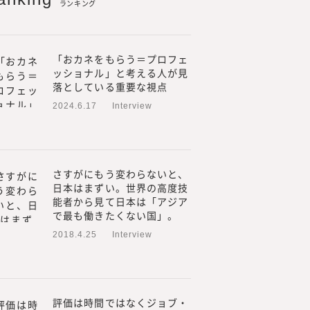
ランキング
「おカネをもらう＝プロフェ
ッショナル」と考える人が見
落としている重要な視点
2024.6.17
Interview
する株式会社みらいワークス
を増やす」をミッション、
さすがにもう変わらないと、
エコシステムを創造する」を
日本はまずい。世界の高度技
、プロフェッショナル人材が、
能者から見て日本は「アジア
た働き方や働く場所、働く目
で最も働きたくない国」。
挑戦の支援を行うための事業
2018.4.25
Interview
人材の働き方やキャリアに関す
合研究所』を立ち上げ、メデ
プロフェッショナル人材の働き方や
評価は時間ではなくジョブ・