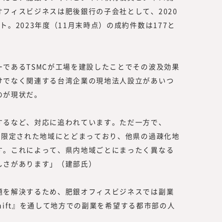
い情報を提供するのではなく、読者の
フィスビジネスは肥後銀行の子会社として、2020
を提供する必要があります。
。2023年度（11月末時点）の成約件数は177と
読者は、新しい働き方を実践したり、
スキリング、サステナビリティ等、か
者」です。
であるTSMCが工場を建設したことでその波及効果
つまり、読者の目線で活動するには、
けでなく関連する台湾企業の現地法人設立があいつ
携わる編集者、記者、執筆者、われわ
のが現状だ。
要があります。われわれ自身も「挑戦
容、集める情報、発信する情報と、10
者のために役立つ情報を発信していき
するなど、対応に追われています。ただ一方で、
の限定された地域にとどまっており、他県の過疎化地
す。これによって、県内地域ごとにまったく異なる
しさがあります」（建部氏）
題を解決するため、肥銀オフィスビジネスでは副業
Shift』を通して地方での副業を希望する都市部の人