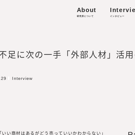
港区虎ノ門4-1-13 Prime Terrace KAMIYACHO 2F
About
Intervi
人材の働き方・キャリア形成に関する研究
研究所について
インタビュー
的資本経営／リスキリング、外部人材活用、サステナビ
収集
不足に次の一手「外部人材」活用
-works.co.jp
.29
Interview
ミッション・ビジョン
「いい商材はあるがどう売っていいかわからない」
R