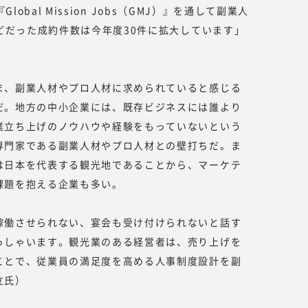
Global Mission Jobs（GMJ）』を通して副業人
ほどだった成約件数は今年度30件に拡大しています」
ま、副業人材やプロ人材に求められていると感じる
だ。地方の中小企業には、既存ビジネスには誰より
業立ち上げのノウハウや経験をもっていないという
専門家である副業人材やプロ人材との壁打ちだ。ま
は日本を代表する観光地であることから、マーケテ
課題を抱える企業も多い。
稼働させられない、宴会も受け付けられないと話す
っしゃいます。観光業のある経営者は、売り上げを
ことで、従業員の満足度を高める人事制度設計を副
立氏）