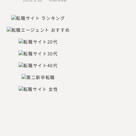
2018.3.30
Interview
目線で調査・研究をした情報
新規事業、人的資本経営／リ
つてないものを創る「挑戦
みらいワークス総合研究所に
れ自身も「挑戦者」である必
者」であり続け、企画する内
年先、20年先を見据えた、読
たいと考えています。