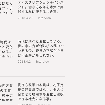
ディスクリプション＋インパ
てきました。
クト。働き方改革を本気で実
外部プロフェッショナル人材
践する為に変えるべき事。
も行い、情報を提供していく
2018.4.23
Interview
の方より「これらのノウハウ
を多くいただく機会が増えま
やリスキリングに関するお問
時代は刻々と変化している。
から、このたび、『みらいワ
世の中の力が“個人”へ移りつ
つある今、昨日の正解が今日
用や新規事業、人的資本経営
は不正解かもしれない。
関する調査・研究、情報を提
2018.4.2
Interview
ているプロフェッショナル人
のプロフェッショナル人材のた
プロフェッショナル人材の働
働き方改革の本質は、杓子定
人材の採用・活用を見てきた
規の残業減ではなく、個人に
当に必要とされる情報」を提
合わせて雇用側も変化し選択
できる社会になる事。
るためには、われわれが欲し