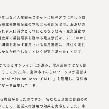
や嵐山など人気観光スポットに観光客でにぎわう京
京都北都信用金庫の本店は京都府宮津市。海沿いの
もれず人口減少とそれにともなう経済・産業活動の
金庫で常務理事を務める足立渉氏は、2015年から
「期間を定めず雇用される常用雇用は、移住や定住
なかなか成立しないという現実があった」と話す。
談ができるオンライン化が進み、常用雇用ではなく副
そこで2021年、宮津市はみらいワークスが運営す
al Mission Jobs（GMJ）』を活用し、宮津市
イザーを募集している。
する機会があったのですが、名だたる企業にお勤めの
りにして、副業人材活用の効果を実感しました。京