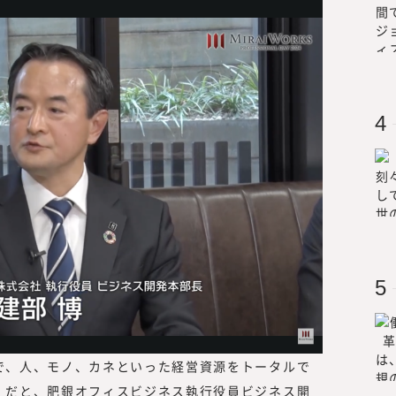
マザーズ
キャリア形成についての情報を提供し
を果たす。
同時に、フリーランスや副業といった
を活用する企業についての調査・研究
中で、企業の経営者や人事部、事業部
や事例をもっと知りたい」といった声
した。
また、昨今、オープンイノベーション
い合わせや引き合いも増えていること
ークス総合研究所』にて、外部人材活
／リスキリング、サステナビリティに
供していく事としました。
現在、みらいワークスに登録いただい
材は8万名を越えました。国内最大級
めのプラットフォームとして、多くの
き方や、企業でのプロフェッショナル
知見をもって、フラットな目線で「本
で、人、モノ、カネといった経営資源をトータルで
供していきたいと思っております。
「本当に必要とされる情報」を提供す
」だと、肥銀オフィスビジネス執行役員ビジネス開