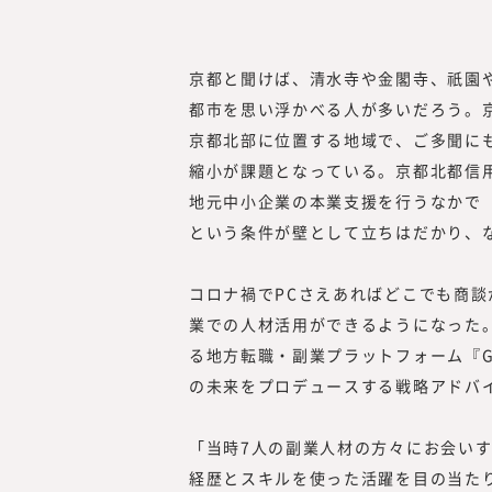
京都と聞けば、清水寺や金閣寺、祇園
都市を思い浮かべる人が多いだろう。
京都北部に位置する地域で、ご多聞に
縮小が課題となっている。京都北都信用
地元中小企業の本業支援を行うなかで
という条件が壁として立ちはだかり、
コロナ禍でPCさえあればどこでも商
業での人材活用ができるようになった。
る地方転職・副業プラットフォーム『Glob
の未来をプロデュースする戦略アドバ
「当時7人の副業人材の方々にお会い
経歴とスキルを使った活躍を目の当た