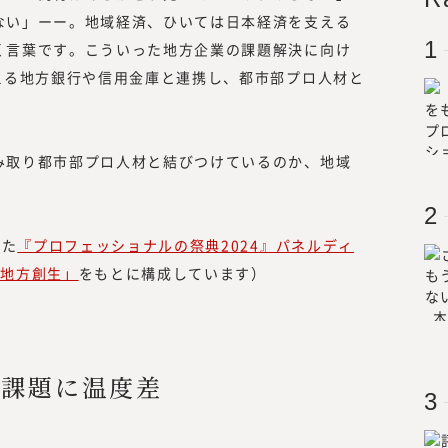
ない」ーー。地域経済、ひいては日本経済を支える
く言葉です。こういった地方企業の課題解決に向け
える地方銀行や信用金庫と連携し、都市部プロ人材と
所長メッセージ
み取り都市部プロ人材と結びつけているのか、地域
。
『みらいワークス総合研究所』を運営
は、「日本のみらいの為に挑戦する人
した
『プロフェッショナルの祭典2024』パネルディ
所 所長
「プロフェッショナル人材が挑戦する
と地方創生」
をもとに構成しています）
ビジョンに掲げ、人生100年時代に
to
「独立、起業、副業、正社員」といっ
大学理工学部
的に縛られない挑戦の機会提供とその
チャー企業を
を展開しています。
の課題に温度差
過程で「日本
2022年7月に、プロフェッショナル
が強くなり、
る調査・研究機関『みらいワークス総
らいワークス
ィア『CAREER Knock 』にて、