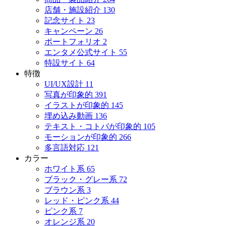
店舗・施設紹介
130
記念サイト
23
キャンペーン
26
ポートフォリオ
2
エンタメ公式サイト
55
特設サイト
64
特徴
UI/UX設計
11
写真が印象的
391
イラストが印象的
145
埋め込み動画
136
テキスト・コトバが印象的
105
モーションが印象的
266
多言語対応
121
カラー
ホワイト系
65
ブラック・グレー系
72
ブラウン系
3
レッド・ピンク系
44
ピンク系
7
オレンジ系
20