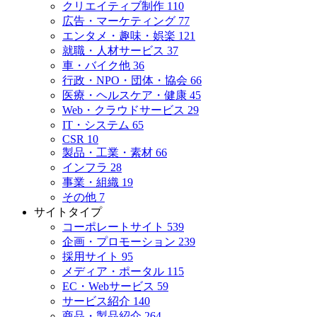
クリエイティブ制作
110
広告・マーケティング
77
エンタメ・趣味・娯楽
121
就職・人材サービス
37
車・バイク他
36
行政・NPO・団体・協会
66
医療・ヘルスケア・健康
45
Web・クラウドサービス
29
IT・システム
65
CSR
10
製品・工業・素材
66
インフラ
28
事業・組織
19
その他
7
サイトタイプ
コーポレートサイト
539
企画・プロモーション
239
採用サイト
95
メディア・ポータル
115
EC・Webサービス
59
サービス紹介
140
商品・製品紹介
264