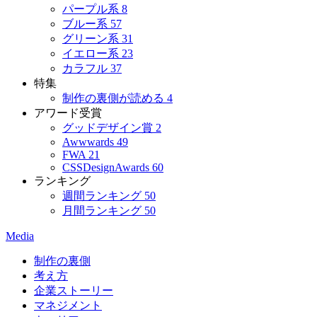
パープル系
8
ブルー系
57
グリーン系
31
イエロー系
23
カラフル
37
特集
制作の裏側が読める
4
アワード受賞
グッドデザイン賞
2
Awwwards
49
FWA
21
CSSDesignAwards
60
ランキング
週間ランキング
50
月間ランキング
50
Media
制作の裏側
考え方
企業ストーリー
マネジメント