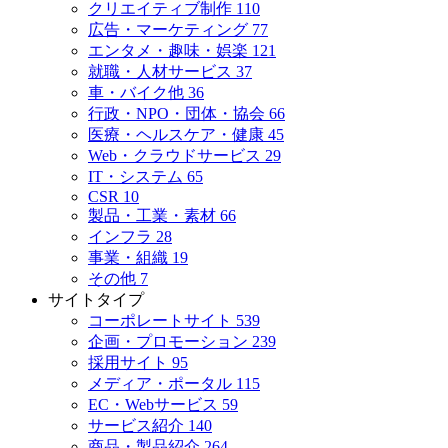
クリエイティブ制作
110
広告・マーケティング
77
エンタメ・趣味・娯楽
121
就職・人材サービス
37
車・バイク他
36
行政・NPO・団体・協会
66
医療・ヘルスケア・健康
45
Web・クラウドサービス
29
IT・システム
65
CSR
10
製品・工業・素材
66
インフラ
28
事業・組織
19
その他
7
サイトタイプ
コーポレートサイト
539
企画・プロモーション
239
採用サイト
95
メディア・ポータル
115
EC・Webサービス
59
サービス紹介
140
商品・製品紹介
264