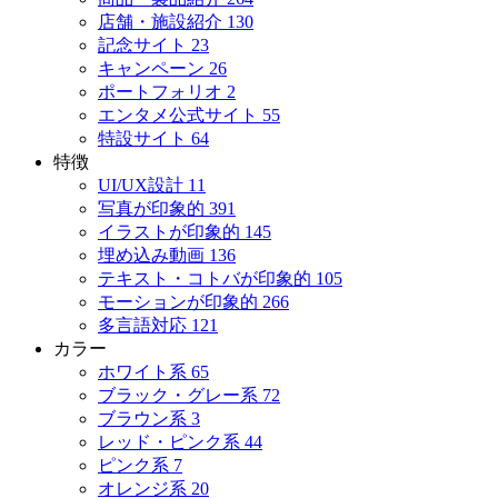
店舗・施設紹介
130
記念サイト
23
キャンペーン
26
ポートフォリオ
2
エンタメ公式サイト
55
特設サイト
64
特徴
UI/UX設計
11
写真が印象的
391
イラストが印象的
145
埋め込み動画
136
テキスト・コトバが印象的
105
モーションが印象的
266
多言語対応
121
カラー
ホワイト系
65
ブラック・グレー系
72
ブラウン系
3
レッド・ピンク系
44
ピンク系
7
オレンジ系
20