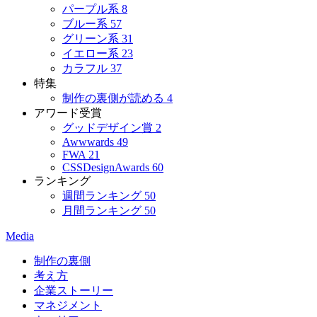
パープル系
8
ブルー系
57
グリーン系
31
イエロー系
23
カラフル
37
特集
制作の裏側が読める
4
アワード受賞
グッドデザイン賞
2
Awwwards
49
FWA
21
CSSDesignAwards
60
ランキング
週間ランキング
50
月間ランキング
50
Media
制作の裏側
考え方
企業ストーリー
マネジメント