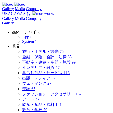
Gallery
Media
Company
URAGAWAとは
Gallery
Media
Company
Gallery
媒体・デバイス
App
6
System
1
業界
旅行・ホテル・観光
76
金融・保険・会計・法律
35
不動産・建築・空間・施設
99
インテリア・雑貨
47
暮らし商品・サービス
118
出版・メディア
57
ウェディング
27
美容
65
ファッション・アクセサリー
162
アート
47
飲食・食品・飲料
141
教育・学校
70