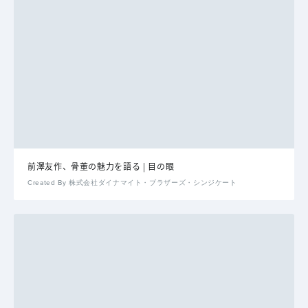
前澤友作、骨董の魅力を語る | 目の眼
Created By 株式会社ダイナマイト・ブラザーズ・シンジケート