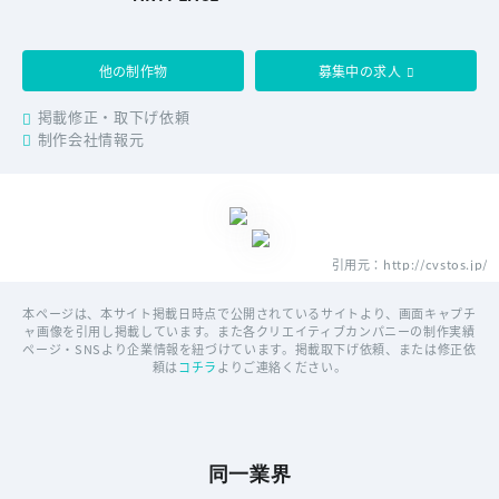
他の制作物
募集中の求人
掲載修正・取下げ依頼
制作会社情報元
引用元：http://cvstos.jp/
本ページは、本サイト掲載日時点で公開されているサイトより、画面キャプチ
ャ画像を引用し掲載しています。また各クリエイティブカンパニーの制作実績
ページ・SNSより企業情報を紐づけています。掲載取下げ依頼、または修正依
頼は
コチラ
よりご連絡ください。
同一業界