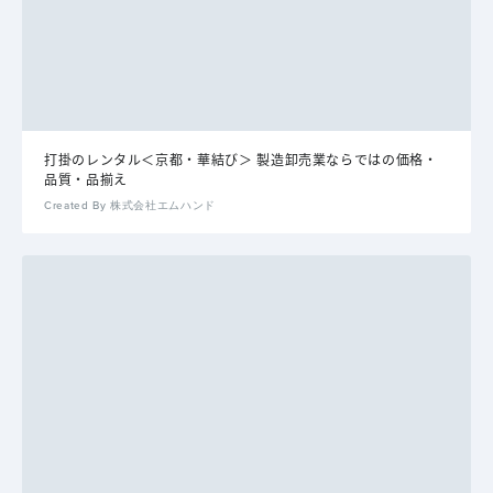
打掛のレンタル＜京都・華結び＞ 製造卸売業ならではの価格・
品質・品揃え
Created By 株式会社エムハンド