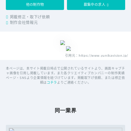
他の制作物
募集中の求人
掲載修正・取下げ依頼
制作会社情報元
引用元：https://www.yunikavision.jp/
本ページは、本サイト掲載日時点で公開されているサイトより、画面キャプチ
ャ画像を引用し掲載しています。また各クリエイティブカンパニーの制作実績
ページ・SNSより企業情報を紐づけています。掲載取下げ依頼、または修正依
頼は
コチラ
よりご連絡ください。
同一業界