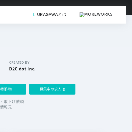
URAGAWAとは
CREATED BY
D2C dot Inc.
の制作物
募集中の求人
・取下げ依頼
情報元