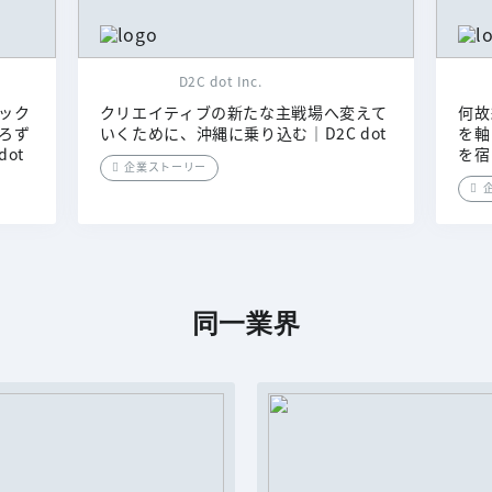
D2C dot Inc.
ック
クリエイティブの新たな主戦場へ変えて
何故
ろず
いくために、沖縄に乗り込む｜D2C dot
を軸
ot
を宿
企業ストーリー
同一業界