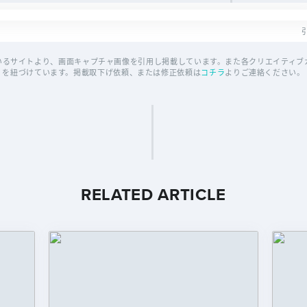
引
いるサイトより、画面キャプチャ画像を引用し掲載しています。また各クリエイティブカ
を紐づけています。掲載取下げ依頼、または修正依頼は
コチラ
よりご連絡ください。
RELATED ARTICLE