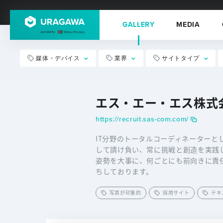
GALLERY
MEDIA
媒体・デバイス
業界
サイトタイプ
エス・エー・エス株式会
https://recruit.sas-com.com/
IT分野のトータルコーディネーターと
して請け負い、常に挑戦と創造を実践
姿勢を大事に、何ごとにも前向きに責
ちしております。
写真が印象的
採用サイト
テキ