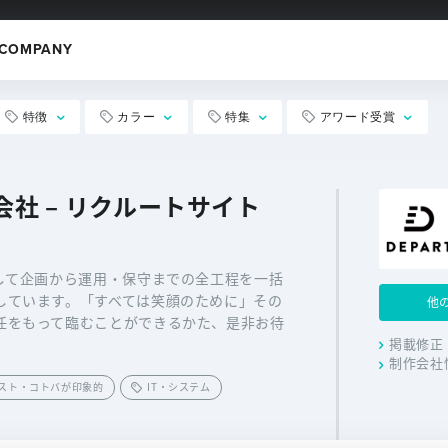
COMPANY
特徴
カラー
特集
アワード受賞
社 – リクルートサイト
して企画から運用・保守までの全工程を一括
しています。「すべては笑顔のために」その
他
任をもって臨むことができるかた、是非お待
掲載修正
制作会社
スト・コトバが印象的
IT・システム