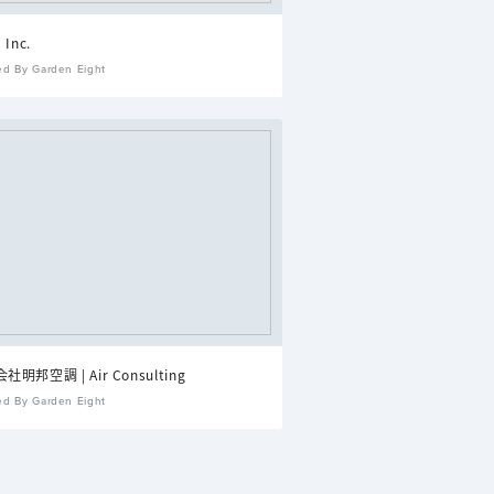
 Inc.
ed By Garden Eight
社明邦空調 | Air Consulting
ed By Garden Eight