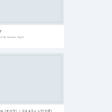
T
ed By Garden Eight
RA（オペラ） | コスメティック[公式]