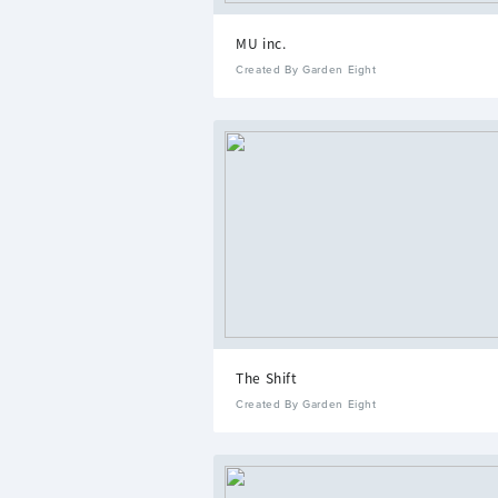
MU inc.
Created By Garden Eight
The Shift
Created By Garden Eight