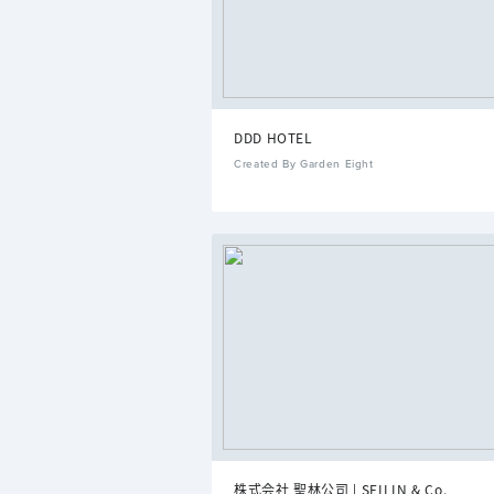
DDD HOTEL
Created By Garden Eight
株式会社 聖林公司 | SEILIN & Co.