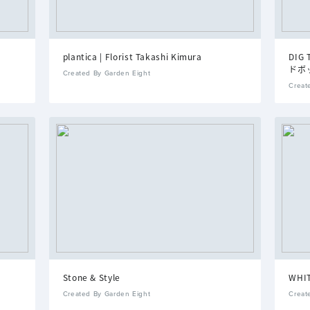
plantica | Florist Takashi Kimura
DIG
ドボ
Created By Garden Eight
Creat
Stone & Style
WHI
Created By Garden Eight
Creat