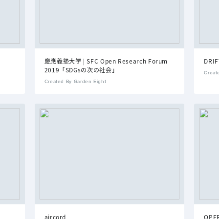
慶應義塾大学 | SFC Open Research Forum
DRIF
2019「SDGsの次の社会」
Creat
Created By Garden Eight
aircord
OPE