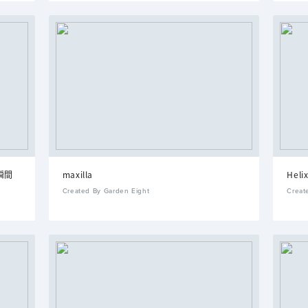
瞬間
maxilla
Helix
Created By Garden Eight
Creat