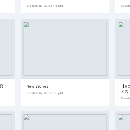
Created By Garden Eight
Creat
家具
New Stories
【H
ィス
Created By Garden Eight
Creat