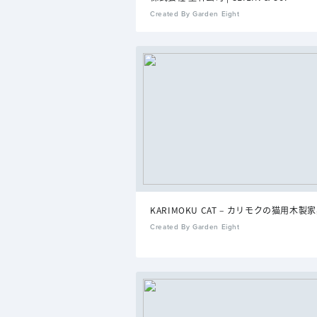
Created By Garden Eight
KARIMOKU CAT – カリモクの猫用木製
Created By Garden Eight