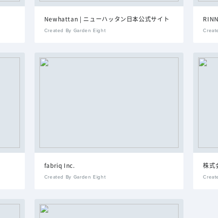
Newhattan | ニューハッタン日本公式サイト
RINN
Created By Garden Eight
Creat
fabriq Inc.
株式会
Created By Garden Eight
Creat