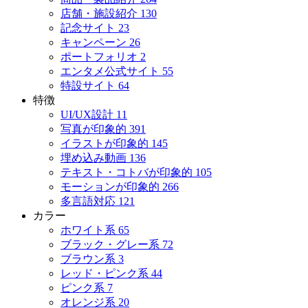
店舗・施設紹介
130
記念サイト
23
キャンペーン
26
ポートフォリオ
2
エンタメ公式サイト
55
特設サイト
64
特徴
UI/UX設計
11
写真が印象的
391
イラストが印象的
145
埋め込み動画
136
テキスト・コトバが印象的
105
モーションが印象的
266
多言語対応
121
カラー
ホワイト系
65
ブラック・グレー系
72
ブラウン系
3
レッド・ピンク系
44
ピンク系
7
オレンジ系
20