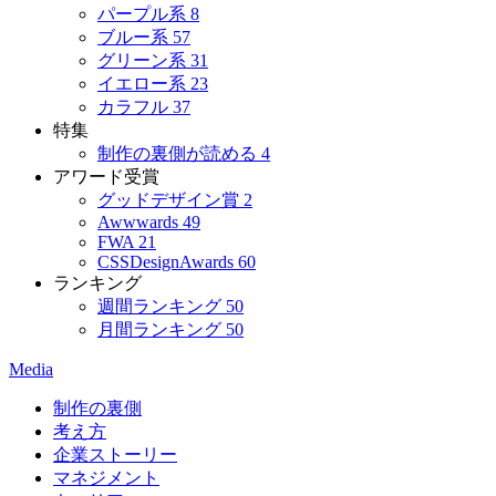
パープル系
8
ブルー系
57
グリーン系
31
イエロー系
23
カラフル
37
特集
制作の裏側が読める
4
アワード受賞
グッドデザイン賞
2
Awwwards
49
FWA
21
CSSDesignAwards
60
ランキング
週間ランキング
50
月間ランキング
50
Media
制作の裏側
考え方
企業ストーリー
マネジメント