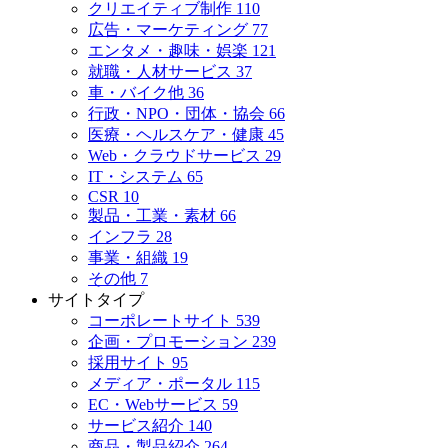
クリエイティブ制作
110
広告・マーケティング
77
エンタメ・趣味・娯楽
121
就職・人材サービス
37
車・バイク他
36
行政・NPO・団体・協会
66
医療・ヘルスケア・健康
45
Web・クラウドサービス
29
IT・システム
65
CSR
10
製品・工業・素材
66
インフラ
28
事業・組織
19
その他
7
サイトタイプ
コーポレートサイト
539
企画・プロモーション
239
採用サイト
95
メディア・ポータル
115
EC・Webサービス
59
サービス紹介
140
商品・製品紹介
264