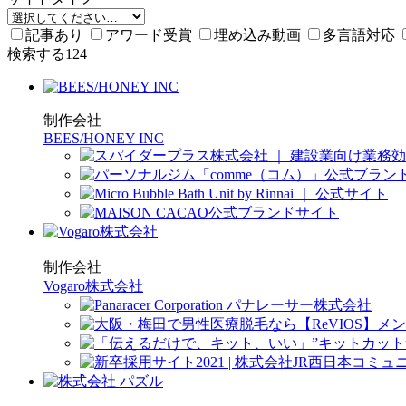
記事あり
アワード受賞
埋め込み動画
多言語対応
検索する
124
制作会社
BEES/HONEY INC
制作会社
Vogaro株式会社