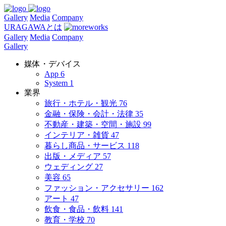
Gallery
Media
Company
URAGAWAとは
Gallery
Media
Company
Gallery
媒体・デバイス
App
6
System
1
業界
旅行・ホテル・観光
76
金融・保険・会計・法律
35
不動産・建築・空間・施設
99
インテリア・雑貨
47
暮らし商品・サービス
118
出版・メディア
57
ウェディング
27
美容
65
ファッション・アクセサリー
162
アート
47
飲食・食品・飲料
141
教育・学校
70