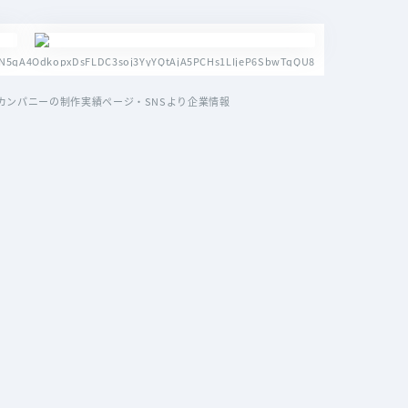
f6lN5qA4OdkopxDsFLDC3soj3YyYQtAjA5PCHs1LIjeP6SbwTqQU8
ンパニーの制作実績ページ・SNSより企業情報