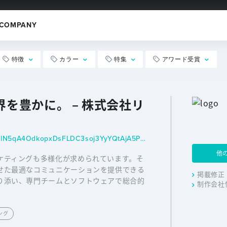
COMPANY
特徴
カラー
特集
アワード受賞
を豊かに。 – 株式会社リ
https://richka.co.jp/?fbclid=IwAR2jn6f6lN5qA4OdkopxDsFLDC3soj3YyYQtAjA5PCHs1LIjeP6SbwTqQU8
他
ケティングも多様化が求められています。そ
せた最適なコミュニケーションを提供できる
掲載修正
り添い、専門チームとソフトウェアで総合的
制作会社
ング