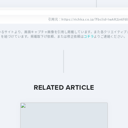
引用元：https://richka.co.jp/?fbclid=IwAR2jn6
いるサイトより、画面キャプチャ画像を引用し掲載しています。また各クリエイティブカ
を紐づけています。掲載取下げ依頼、または修正依頼は
コチラ
よりご連絡ください。
RELATED ARTICLE