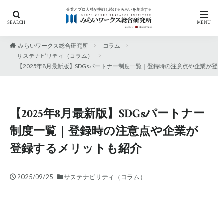
企業とプロ人材が挑戦し続けるみらいを創造する
カテゴリー
みらいワークス総合研究所
コラム
サステナビリティ（コラム）
【2025年8月最新版】SDGsパートナー制度一覧｜登録時の注意点や企業が
タグ
「働き方の自由化」への人材戦略
AIの現在地から考える人材開発
RPO
【2025年8月最新版】SDGsパートナー
アンケート
エフェクチュエ―ション
制度一覧｜登録時の注意点や企業が
キャリア自律
キリンホールディングス
登録するメリットも紹介
サステナビリティ
セミナー
デロイトトーマツ
ニューラルグループ
プロフェッショナル Answers!
2025/09/25
サステナビリティ（コラム）
プロフェッショナル人材
プロ人材
ヘルスケア
リスキリング
人的資本経営
兼業
副業
副業制度
労働基準法改定
労基法改正