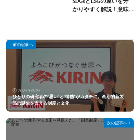
SDGsとESGの違いを分
かりやすく解説！意味
や関係性、取り組み事
例も紹介
< 前の記事へ
2025/09/25
ひとりの研究者の“思い”と“情熱”がカタチに。画期的新製
品の誕生を支える制度と文化
次の記事へ >