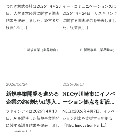
重要と考える企業は8
強、学習意欲の継続と
つむぎ株式会社は2026年4月23
イー・コミュニケーションズは
割、一方で社員のビジ
成果の可視化が施策定
日、人的資本経営に関する調査
2026年4月24日、リスキリング
ョンを言語化していな
着の鍵／イー・コミュ
結果を発表しました。経営者や
に関する調査結果を発表しまし
役員478 […]
た。従業員 […]
い企業は6割強／つむぎ
ニケーションズ調べ
調べ
新規事業（業界動向）
新規事業（業界動向）
2026/06/24
2026/06/17
新規事業開発を進める
NECが川崎市にイノベ
企業の約8割がAI導入、
ーション拠点を新設、
しかし定型業務の活用
多様な人材との交流促
ファインディは2026年4月10
NECは2026年4月7日、イノベー
にとどまり判断を要す
し新たな価値創出を目
日、AIを駆使した新規事業開発
ション創出を支援する新拠点
る上流では浸透せず／
指す
に関する調査結果を発表しまし
「NEC Innovation Par […]