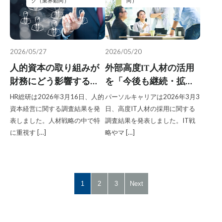
グ（業界動向）
向）
2026/05/27
2026/05/20
人的資本の取り組みが
外部高度IT人材の活用
財務にどう影響するか
を「今後も継続・拡大
を開示する企業は
したい」と答えた企業
HR総研は2026年3月16日、人的
パーソルキャリアは2026年3月3
13％、人的資本施策と
は約6割、正社員で獲得
資本経営に関する調査結果を発
日、高度IT人材の採用に関する
収益性や成長性の関係
する従来の採用モデル
表しました。人材戦略の中で特
調査結果を発表しました。IT戦
に重視す […]
略やマ […]
を示す分析基盤構築が
は持続困難に／パーソ
より重要に／HR総研調
ルキャリア調べ
べ
1
2
3
Next