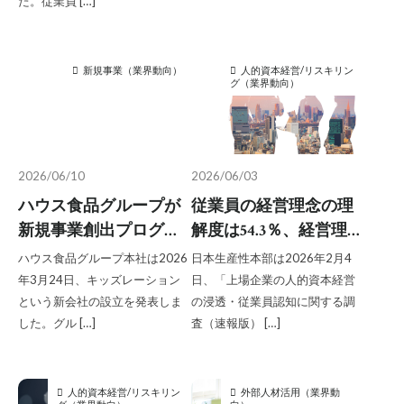
た。従業員 […]
ファインディ調べ
新規事業（業界動向）
人的資本経営/リスキリン
グ（業界動向）
2026/06/10
2026/06/03
ハウス食品グループが
従業員の経営理念の理
新規事業創出プログラ
解度は54.3％、経営理念
ムで生まれた事業を本
が浸透するほどワーク
ハウス食品グループ本社は2026
日本生産性本部は2026年2月4
格始動、新会社設立で
エンゲージメントや生
年3月24日、キッズレーション
日、「上場企業の人的資本経営
事業拡大を目指す
産性は高くなる傾向に
という新会社の設立を発表しま
の浸透・従業員認知に関する調
した。グル […]
査（速報版） […]
／日本生産性本部調べ
人的資本経営/リスキリン
外部人材活用（業界動