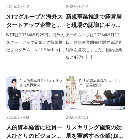
板挟みイノベーター｜2025.8
2026/07/22
2026/07/16
板挟みイノベーター｜2025.9
NTTグループと海外ス
新規事業推進で経営層
研究シーズ×経営のプロ
組織人事
調査結果
タートアップ企業との
と現場の認識にギャッ
越境学習
協業を促す推進プログ
プ、経営層がAI戦略を
NTTは2026年5月25日、海外の
アーキタイプは2026年5月12
ラム、海外1200社が応
整備する前に現場が独
スタートアップ企業との協業推
日、新規事業開発に関する調査
検索
募するピッチコンテス
自にAIを活用する割合
進プログラム「NTT Startup […]
結果を発表しました。国内企業
など477社 […]
ト開催で新規事業創造
は33％／アーキタイプ
を加速
調べ
人的資本経営/リスキリン
人的資本経営/リスキリン
グ（業界動向）
グ（業界動向）
2026/07/08
2026/07/01
人的資本経営に社員一
リスキリング施策の効
人ひとりのビジョンが
果を実感する企業は8割