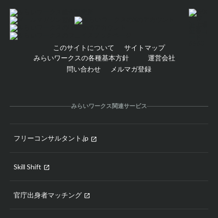
このサイトについて
サイトマップ
みらいワークスの各種基本方針
運営会社
問い合わせ
メルマガ登録
みらいワークス関連サービス
フリーコンサルタント.jp
open_in_new
Skill Shift
open_in_new
官庁出身者マッチング
open_in_new