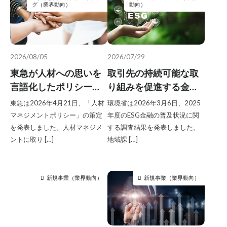
リスキリング
人的資本経営
兼業
副業
グ（業界動向）
動向）
副業制度
労働基準法改定
労基法改正
勉強会
医療系DX
外部人材活用
新規事業
新規事業開発のヒトとソシキとシクミ
2026/08/05
2026/07/29
板挟みイノベーター｜2024.11
東急が人材への思いを
取引先の持続可能な取
板挟みイノベーター｜2024.12
言語化したポリシー策
り組みを促進する金融
板挟みイノベーター｜2025.1
定、個の力を最大化す
商品を開発する金融機
東急は2026年4月21日、「人材
環境省は2026年3月6日、2025
る人的資本経営をさら
関が増加、ESG人材を
マネジメントポリシー」の策定
年度のESG金融の普及状況に関
板挟みイノベーター｜2025.10
に加速
どう確保するかが課題
を発表しました。人材マネジメ
する調査結果を発表しました。
板挟みイノベーター｜2025.2
ントに取り […]
地域課 […]
に／環境省調べ
板挟みイノベーター｜2025.3
板挟みイノベーター｜2025.4
新規事業（業界動向）
新規事業（業界動向）
板挟みイノベーター｜2025.5
板挟みイノベーター｜2025.6
板挟みイノベーター｜2025.7