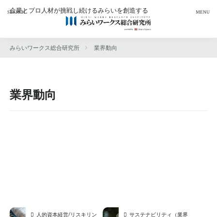
企業とプロ人材が挑戦し続けるみらいを創造する
新規事業
人的資本経営
リスキリング
外部人材活用
サステナビリティ
みらいワークス総合研究所
業界動向
カテゴリー
業界動向
タグ
「働き方の自由化」への人材戦略
AIの現在地から考える人材開発
RPO
サステナビリティ（業界動向）
アンケート
エフェクチュエ―ション
人的資本経営/リスキリング（業界動向）
外部人材活用（業界動向）
キャリア自律
キリンホールディングス
新規事業（業界動向）
サステナビリティ
セミナー
デロイトトーマツ
ニューラルグループ
プロフェッショナル Answers!
プロフェッショナル人材
プロ人材
ヘルスケア
人的資本経営/リスキリン
サステナビリティ（業界