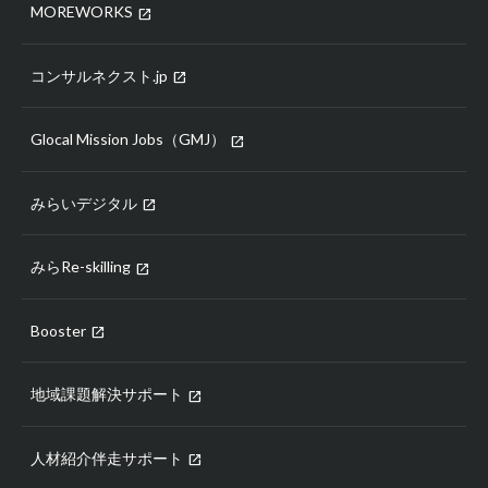
MOREWORKS
open_in_new
コンサルネクスト.jp
open_in_new
Glocal Mission Jobs（GMJ）
open_in_new
みらいデジタル
open_in_new
みらRe-skilling
open_in_new
Booster
open_in_new
地域課題解決サポート
open_in_new
人材紹介伴走サポート
open_in_new