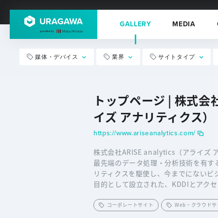
GALLERY
MEDIA
媒体・デバイス
業界
サイトタイプ
トップページ | 株式会社A
イズ アナリティクス）
https://www.ariseanalytics.com/
株式会社ARISE analytics（ア
最先端のデータ処理・分析技術を有す
リティクスを駆使し、今までにないビ
目的として設立された、KDDIとアク
コーポレートサイト
Web・クラウド