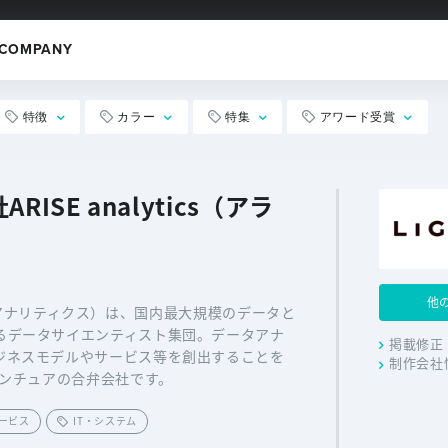
COMPANY
特徴
カラー
特集
アワード受賞
RISE analytics（アラ
他
ライズ アナリティクス）は、国内最大規模のデータと
るデータサイエンティスト集団。データアナ
掲載修正
ジネスモデルやサービス等を創出することを
制作会社
センチュアの合弁会社です。
サービス
IT・システム