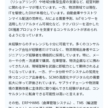
（リショアリング）や地域分散型生産の支援など、経営判断
に関わるテーマが増えています。一方、物流領域では現在、
ITを駆使したDXが本格化しています。自動倉庫やラストワ
ンマイル配送の効率化、AIによる需要予測、IoTセンサーを
活用したリアルタイム可視化など、テクノロジーを活かした
DX推進プロジェクトを支援するコンサルタントが求められ
るようになっています。
未経験からのチャレンジも十分に可能です。多くのコンサル
ティング会社が経験者だけではなく、物流現場出身者やエン
ジニアリング経験者を積極的に採用しています。特に、メー
カーや小売・流通業で購買、在庫管理、物流企画などに携わ
ってきた人は、現場理解を武器に即戦力として期待されるよ
うになっています。一方、データ分析やITシステムの知見を
持つエンジニア出身者も、SCMの高度化やデジタル化の需要
拡大に伴って評価されています。サプライチェーンや物流環
境の業務改善に主体的に取り組んできた経験があれば、コン
サルタントに転身できる可能性は高いと言えます。
その他、ERPやWMS（倉庫管理システム）、TMS（輸送管