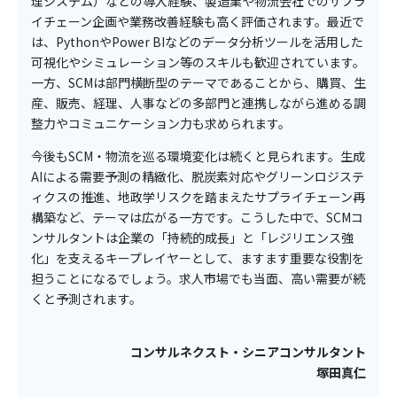
理システム）などの導入経験、製造業や物流会社でのサプラ
イチェーン企画や業務改善経験も高く評価されます。最近で
は、PythonやPower BIなどのデータ分析ツールを活用した
可視化やシミュレーション等のスキルも歓迎されています。
一方、SCMは部門横断型のテーマであることから、購買、生
産、販売、経理、人事などの多部門と連携しながら進める調
整力やコミュニケーション力も求められます。
今後もSCM・物流を巡る環境変化は続くと見られます。生成
AIによる需要予測の精緻化、脱炭素対応やグリーンロジステ
ィクスの推進、地政学リスクを踏まえたサプライチェーン再
構築など、テーマは広がる一方です。こうした中で、SCMコ
ンサルタントは企業の「持続的成長」と「レジリエンス強
化」を支えるキープレイヤーとして、ますます重要な役割を
担うことになるでしょう。求人市場でも当面、高い需要が続
くと予測されます。
コンサルネクスト・
シニアコンサルタント
塚田真仁