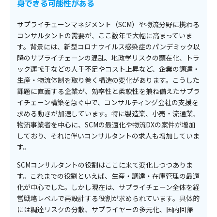
身できる可能性がある
サプライチェーンマネジメント（SCM）や物流分野に携わる
コンサルタントの需要が、ここ数年で大幅に高まっていま
す。背景には、新型コロナウイルス感染症のパンデミック以
降のサプライチェーンの混乱、地政学リスクの顕在化、トラ
ック運転手などの人手不足やコスト上昇など、企業の調達・
生産・物流体制を取り巻く構造の変化があります。こうした
課題に直面する企業が、効率性と柔軟性を兼ね備えたサプラ
イチェーン構築を急ぐ中で、コンサルティング会社の支援を
求める動きが加速しています。特に製造業、小売・流通業、
物流事業者を中心に、SCMの最適化や物流DXの案件が増加
しており、それに伴いコンサルタントの求人も増加していま
す。
SCMコンサルタントの役割はここに来て変化しつつありま
す。これまでの役割といえば、生産・調達・在庫管理の最適
化が中心でした。しかし現在は、サプライチェーン全体を経
営戦略レベルで再設計する役割が求められています。具体的
には調達リスクの分散、サプライヤーの多元化、国内回帰