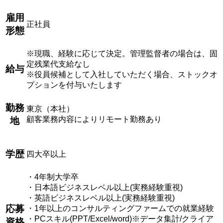
雇用
正社員
形態
※現職、経験に応じて決定。管理監督者の場合は、固
定残業代支給なし
給与
※役員候補として入社していただく場合、ストックオ
プションを付与いたします
勤務
東京（本社）
顧客業務内容によりリモート勤務あり
地
学歴
四大卒以上
・4年制大学卒
・日本語ビジネスレベル以上(実務経験重視)
・英語ビジネスレベル以上(実務経験重視)
応募
・1年以上のコンサルティングファームでの就業経験
・PCスキル(PPT/Excel/word)※データ集計/クライア
資格