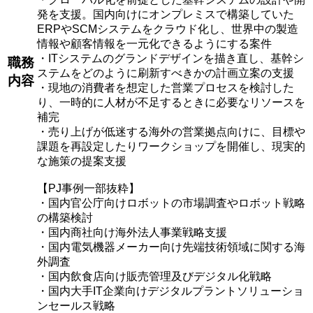
発を支援。国内向けにオンプレミスで構築していた
ERPやSCMシステムをクラウド化し、世界中の製造
情報や顧客情報を一元化できるようにする案件
・ITシステムのグランドデザインを描き直し、基幹シ
職務
ステムをどのように刷新すべきかの計画立案の支援
内容
・現地の消費者を想定した営業プロセスを検討した
り、一時的に人材が不足するときに必要なリソースを
補完
・売り上げが低迷する海外の営業拠点向けに、目標や
課題を再設定したりワークショップを開催し、現実的
な施策の提案支援
【PJ事例一部抜粋】
・国内官公庁向けロボットの市場調査やロボット戦略
の構築検討
・国内商社向け海外法人事業戦略支援
・国内電気機器メーカー向け先端技術領域に関する海
外調査
・国内飲食店向け販売管理及びデジタル化戦略​
・国内大手IT企業向けデジタルプラントソリューショ
ンセールス戦略​