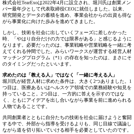
株式会社TearExoは2022年4月に設立され、堀川氏は創業メン
バー最年少として代表取締役CEOに就任しました。以来、
研究開発とデータの蓄積を進め、事業会社からの出資も得な
がら事業化に向けた歩みを進めてきました。
しかし、技術を社会に出していくフェーズに差しかかった
時、「やはり自分だけの力では限界がある」と感じるように
なります。必要だったのは、事業戦略や営業戦略を一緒に考
えてくれる仲間でした。みらいワークスが運営する経営人材
マッチングプログラム（*1）の存在を知ったのは、まさにそ
のタイミングだったといいます。
求めたのは「教える人」ではなく「一緒に考える人」
堀川氏が経営人材に求めた条件は、大きく2つありました。1
つ目は、医療あるいはヘルスケア領域での業務経験や知見を
持っていること。2つ目は、一方的に答えを示すのではな
く、ともにアイデアを出し合いながら事業を前に進められる
人物であることです。
共同創業者とともに自分たちの技術を社会に届けようと奮闘
する中で、外部から指導を受けるよりも、同じ目線で議論し
ながら道を切り拓いていける相手を必要としていたのです。