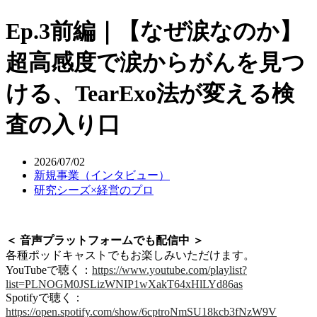
Ep.3前編｜【なぜ涙なのか】
超高感度で涙からがんを見つ
ける、TearExo法が変える検
査の入り口
2026/07/02
新規事業（インタビュー）
研究シーズ×経営のプロ
＜ 音声プラットフォームでも配信中 ＞
各種ポッドキャストでもお楽しみいただけます。
YouTubeで聴く：
https://www.youtube.com/playlist?
list=PLNOGM0JSLizWNIP1wXakT64xHlLYd86as
Spotifyで聴く：
https://open.spotify.com/show/6cptroNmSU18kcb3fNzW9V