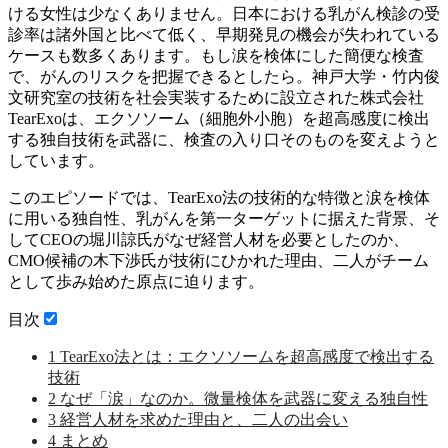
ける女性は少なくありません。日本における乳がん検診の受
診率は諸外国と比べて低く、早期発見の機会が失われている
ケースも数多くあります。もし涙を検体にした簡便な検査
で、がんのリスクを把握できるとしたら。神戸大学・竹内俊
文研究室の技術を社会実装するために設立された株式会社
TearExoは、エクソソーム（細胞外小胞）を超高感度に検出
する独自技術を武器に、検査の入り口そのものを変えようと
しています。
このエピソードでは、TearExo法の技術的な特徴と涙を検体
に用いる独自性、乳がんを第一ターゲットに据えた背景、そ
してCEOの堀川諒氏がなぜ経営人材を必要としたのか、
CMO候補の木下渉氏が技術にひかれた理由、二人がチーム
として歩み始めた原点に迫ります。
目次
1
TearExo法とは：エクソソームを超高感度で検出する
技術
2
なぜ「涙」なのか。微量検体を武器に変える独自性
3
経営人材を求めた理由と、二人の出会い
4
まとめ