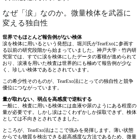
なぜ「涙」なのか。微量検体を武器に
変える独自性
世界でもほとんど報告例がない検体
涙を検体に用いるという発想は、堀川氏がTearExoに参画す
る以前の研究段階から始まっていました。神戸大学・竹内研
究室では、すでに涙を検体にしたデータの蓄積が進められて
おり、涙液を用いた検査は世界的にも極めて報告例が少な
く、珍しい検体であるとされています。
この希少性そのものが、TearExo法にとっての独自性と競争
優位につながっています。
量が取れない、弱点を高感度で逆転する
一般に、検査に用いる検体には血液や尿のようにある程度の
量が必要です。しかし涙はごくわずかしか採取できず、検体
としては不向きとされてきました。
ところが、TearExo法はここで強みを発揮します。薄い状態
からでも物質を検出できる超高感度な方法であるため、微量