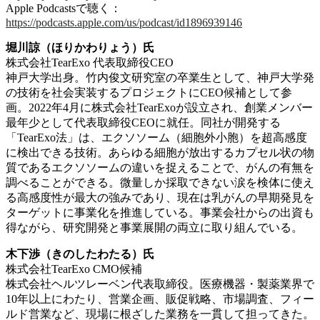
Apple Podcastsで聴く：
https://podcasts.apple.com/us/podcast/id1896939146
堀川諒（ほりかわりょう）氏
株式会社TearExo 代表取締役CEO
神戸大学出身。竹内俊文研究室の卒業生として、神戸大学発
の技術を社会実装するプロジェクトにCEO候補として参
画。2022年4月に株式会社TearExoが設立され、創業メンバー
最年少として代表取締役CEOに就任。
同社が開発する
「TearExo法」は、エクソソーム（細胞外小胞）を超高感度
に検出できる技術。あらゆる細胞が放出するカプセル状の物
質であるエクソソームの違いを捉えることで、がんの有無を
調べることができる。微量しか採取できない涙を検体に使え
る高感度性が最大の強みであり、現在は乳がんの早期発見を
ターゲットに事業化を推進している。事業会社からの出資も
得ながら、研究開発と事業展開の両立に取り組んでいる。
木下渉（きのしたわたる）氏
株式会社TearExo CMO候補
株式会社ヘルツレーベン代表取締役。医療機器・製薬業界で
10年以上にわたり、営業企画、販促戦略、市場調査、フィー
ルド営業など、現場に根ざした業務を一貫して担ってきた。