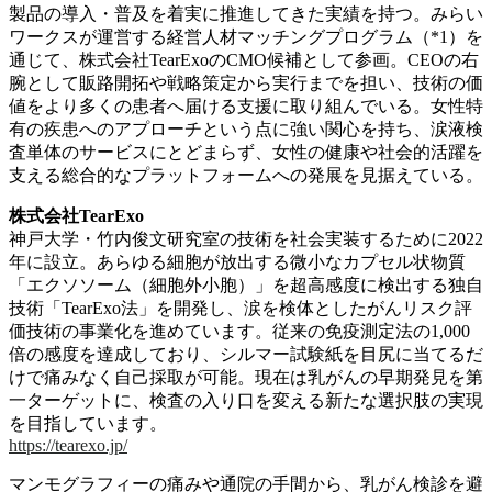
製品の導入・普及を着実に推進してきた実績を持つ。
みらい
ワークスが運営する経営人材マッチングプログラム（*1）を
通じて、株式会社TearExoのCMO候補として参画。CEOの右
腕として販路開拓や戦略策定から実行までを担い、技術の価
値をより多くの患者へ届ける支援に取り組んでいる。女性特
有の疾患へのアプローチという点に強い関心を持ち、涙液検
査単体のサービスにとどまらず、女性の健康や社会的活躍を
支える総合的なプラットフォームへの発展を見据えている。
株式会社TearExo
神戸大学・竹内俊文研究室の技術を社会実装するために2022
年に設立。あらゆる細胞が放出する微小なカプセル状物質
「エクソソーム（細胞外小胞）」を超高感度に検出する独自
技術「TearExo法」を開発し、涙を検体としたがんリスク評
価技術の事業化を進めています。従来の免疫測定法の1,000
倍の感度を達成しており、シルマー試験紙を目尻に当てるだ
けで痛みなく自己採取が可能。現在は乳がんの早期発見を第
一ターゲットに、検査の入り口を変える新たな選択肢の実現
を目指しています。
https://tearexo.jp/
マンモグラフィーの痛みや通院の手間から、乳がん検診を避