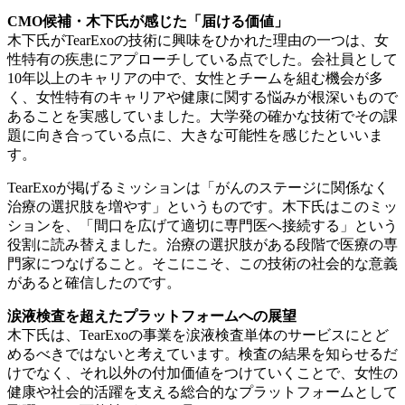
CMO候補・木下氏が感じた「届ける価値」
木下氏がTearExoの技術に興味をひかれた理由の一つは、女
性特有の疾患にアプローチしている点でした。会社員として
10年以上のキャリアの中で、女性とチームを組む機会が多
く、女性特有のキャリアや健康に関する悩みが根深いもので
あることを実感していました。大学発の確かな技術でその課
題に向き合っている点に、大きな可能性を感じたといいま
す。
TearExoが掲げるミッションは「がんのステージに関係なく
治療の選択肢を増やす」というものです。木下氏はこのミッ
ションを、「間口を広げて適切に専門医へ接続する」という
役割に読み替えました。治療の選択肢がある段階で医療の専
門家につなげること。そこにこそ、この技術の社会的な意義
があると確信したのです。
涙液検査を超えたプラットフォームへの展望
木下氏は、TearExoの事業を涙液検査単体のサービスにとど
めるべきではないと考えています。検査の結果を知らせるだ
けでなく、それ以外の付加価値をつけていくことで、女性の
健康や社会的活躍を支える総合的なプラットフォームとして