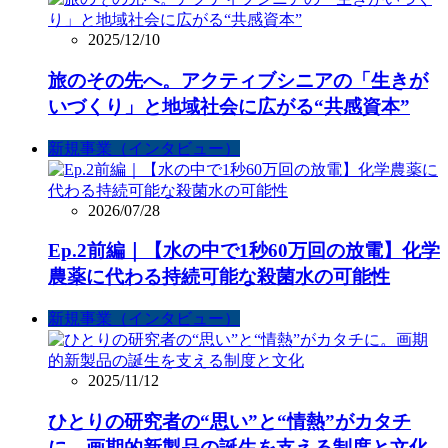
2025/12/10
旅のその先へ。アクティブシニアの「生きが
いづくり」と地域社会に広がる“共感資本”
新規事業（インタビュー）
2026/07/28
Ep.2前編｜【水の中で1秒60万回の放電】化学
農薬に代わる持続可能な殺菌水の可能性
新規事業（インタビュー）
2025/11/12
ひとりの研究者の“思い”と“情熱”がカタチ
に。画期的新製品の誕生を支える制度と文化