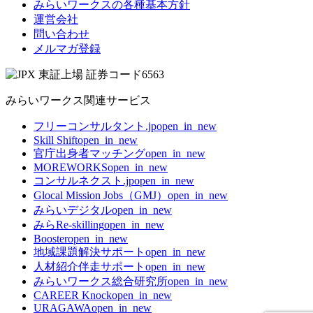
みらいワークスの各種基本方針
運営会社
問い合わせ
メルマガ登録
みらいワークス関連サービス
フリーコンサルタント.jp
open_in_new
Skill Shift
open_in_new
官庁出身者マッチング
open_in_new
MOREWORKS
open_in_new
コンサルネクスト.jp
open_in_new
Glocal Mission Jobs（GMJ）
open_in_new
みらいデジタル
open_in_new
みらRe-skilling
open_in_new
Booster
open_in_new
地域課題解決サポート
open_in_new
人材紹介伴走サポート
open_in_new
みらいワークス総合研究所
open_in_new
CAREER Knock
open_in_new
URAGAWA
open_in_new