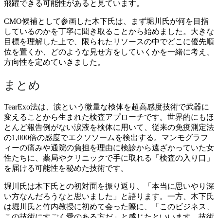
飛躍できる可能性があると見ています。
CMO候補として参画した木下氏は、まず堀川氏が何を目指
しているのかを丁寧に聞き取ることから始めました。大きな
目標を理解した上で、限られたリソースの中でどこに優先順
位を置くか、どのような見せ方をしていくかを一緒に考え、
方向性を定めていきました。
まとめ
TearExo法は、涙という微量な検体を超高感度技術で武器に
変えることから生まれた検査アプローチです。世界的にもほ
とんど報告例がない涙液を検体に用いて、従来の免疫測定法
の1,000倍の感度でエクソソームを検出する。マンモグラフ
ィーの痛みや通院の負担を理由に検診から遠ざかっていた女
性たちに、薬局やクリニックで手に取れる「検査の入り口」
を届ける可能性を秘めた技術です。
堀川氏は木下氏との初対面を振り返り、「本当に思いやり深
い方なんだろうなと思いました」と語ります。一方、木下氏
は堀川氏と竹内教授に初めて会った際に、「このビジネス、
この技術にすごく愛のある方だ」と感じたといいます。技術