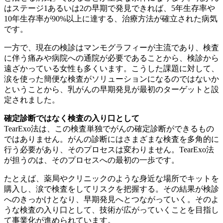
はステージ1あるいは2の早期で発見できれば、5年生存率や
10年生存率が90%以上に達する、治療方法が確立された病気
です。
一方で、現在の検診はマンモグラフィーが主流であり、検査
に伴う痛みや病院への通院が必要であることから、検診から
遠ざかっている女性も多くいます。こうした課題に対して、
涙を使った簡便な検査がソリューションになるのではないか
ということから、乳がんの早期発見が最初のターゲットと設
定されました。
確定診断ではなく検査の入り口として
TearExo法は、この検査単独でがんの確定診断ができるもの
ではありません。がんの診断にはさまざまな検査を多角的に
行う必要があり、そのプロセスは変わりません。TearExo法
が担うのは、そのプロセスへの最初の一歩です。
たとえば、薬局やクリニックのような身近な場所でキットを
購入し、涙で検査をしてリスクを把握する。その結果が検診
へのきっかけとなり、早期発見へとつながっていく。そのよ
うな検査の入り口として、技術が広がっていくことを目指し
て事業化が進められています。