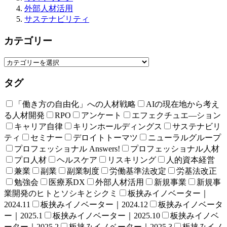
外部人材活用
サステナビリティ
カテゴリー
タグ
「働き方の自由化」への人材戦略
AIの現在地から考え
る人材開発
RPO
アンケート
エフェクチュエ―ション
キャリア自律
キリンホールディングス
サステナビリ
ティ
セミナー
デロイトトーマツ
ニューラルグループ
プロフェッショナル Answers!
プロフェッショナル人材
プロ人材
ヘルスケア
リスキリング
人的資本経営
兼業
副業
副業制度
労働基準法改定
労基法改正
勉強会
医療系DX
外部人材活用
新規事業
新規事
業開発のヒトとソシキとシクミ
板挟みイノベーター｜
2024.11
板挟みイノベーター｜2024.12
板挟みイノベータ
ー｜2025.1
板挟みイノベーター｜2025.10
板挟みイノベ
ーター｜2025.2
板挟みイノベーター｜2025.3
板挟みイノ