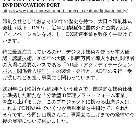
DNP INNOVATION PORT
https://www.dnp-innovationport.com/co_creation/digital-identity/
印刷会社としておよそ150年の歴史を持つ、大日本印刷株式
会社（以下、DNP）。近年は積極的に国内外の企業と組ん
でイノベーションを起こし、DX関連事業も数多く手掛けて
います。
特に最近注力しているのが、デジタル技術を使った本人確
認・認証技術。2025年の大阪・関西万博で導入された関係者
の入場に必要なパスである「
AD証（アクレディテーション
パス・関係者入場証）
」の製造・発行と、AD証の発行・受
け渡しなどを担う事業にも関わっています。
2024年には検討から約2年という速さで、国際的な技術仕様
に準拠した新たな「分散型ID管理プラットフォーム事業」
を立ち上げました。このプロジェクトに携わる山廣さんは、
これまでDNPの中でいくつか新規事業を手掛けてこられた
そうです。今回は山廣さんに、事業立ち上げまでの経緯や今
後の展望について伺いました。