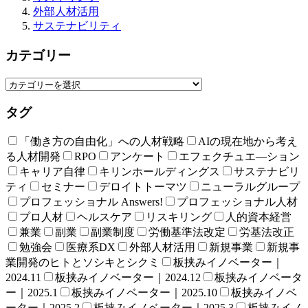
外部人材活用
サステナビリティ
カテゴリー
タグ
「働き方の自由化」への人材戦略
AIの現在地から考え
る人材開発
RPO
アンケート
エフェクチュエ―ション
キャリア自律
キリンホールディングス
サステナビリ
ティ
セミナー
デロイトトーマツ
ニューラルグループ
プロフェッショナル Answers!
プロフェッショナル人材
プロ人材
ヘルスケア
リスキリング
人的資本経営
兼業
副業
副業制度
労働基準法改定
労基法改正
勉強会
医療系DX
外部人材活用
新規事業
新規事
業開発のヒトとソシキとシクミ
板挟みイノベーター｜
2024.11
板挟みイノベーター｜2024.12
板挟みイノベータ
ー｜2025.1
板挟みイノベーター｜2025.10
板挟みイノベ
ーター｜2025.2
板挟みイノベーター｜2025.3
板挟みイノ