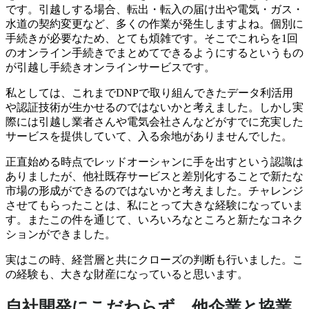
です。引越しする場合、転出・転入の届け出や電気・ガス・
水道の契約変更など、多くの作業が発生しますよね。個別に
手続きが必要なため、とても煩雑です。そこでこれらを1回
のオンライン手続きでまとめてできるようにするというもの
が引越し手続きオンラインサービスです。
私としては、これまでDNPで取り組んできたデータ利活用
や認証技術が生かせるのではないかと考えました。しかし実
際には引越し業者さんや電気会社さんなどがすでに充実した
サービスを提供していて、入る余地がありませんでした。
正直始める時点でレッドオーシャンに手を出すという認識は
ありましたが、他社既存サービスと差別化することで新たな
市場の形成ができるのではないかと考えました。チャレンジ
させてもらったことは、私にとって大きな経験になっていま
す。またこの件を通じて、いろいろなところと新たなコネク
ションができました。
実はこの時、経営層と共にクローズの判断も行いました。
こ
の経験も、大きな財産になっていると思います。
自社開発にこだわらず、他企業と協業