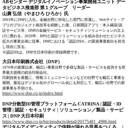
ABセンター デジタルイノベーション事業開発ユニット デー
タビジネス推進部 第１グループ リーダー
山廣 弘佳（やまひろ ひろか）氏
2003年にDNPに入社。金融分野に特化した部門に所属し、Webサイト・ア
プリのプロジェクト統括等を経験した後、口座開設アプリ・本人確認/認
証サービス等、DNPの金融サービス・セキュリティソリューションの立上
げに携わる。2020年、BPOと認証ソリューションを組み合わせたビジネス
拡大の事業企画に従事。DNPにおける「認証DX®」の新規事業創出を担当
し現在に至る。
※認証DXは、DNP大日本印刷の登録商標です。
大日本印刷株式会社（DNP）
1876年の創業以来、幅広い事業分野で多様な製品・サービスを提供する世
界最大規模の総合印刷会社。
印刷技術を基盤に、情報コミュニケーションなどの分野でも幅広く事業を
展開。最近はデジタル化やグローバル化にも対応して、幅広い分野での新
規事業を手掛ける。
https://www.dnp.co.jp/index.html
DNP分散型ID管理プラットフォーム CATRINA | 認証・ID
管理 | 認証・セキュリティ | ソリューション／製品・サービ
ス | DNP 大日本印刷
https://www.dnp.co.jp/biz/products/detail/20175481_4986.html
デジタルアイデンティティで信頼が溢れる世界をつくる。 |