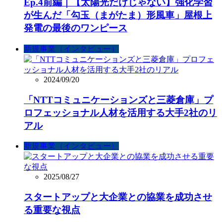
Ep.4前編｜【太陽光だけじゃない】強化学習
が生んだ「勾玉（まがたま）形風車」屋根上
発電の最後のワンピース
新規事業（インタビュー）
2024/09/20
「NTTコミュニケーションズと三菱倉庫」プ
ロフェッショナル人材を活用する大手2社のリ
アル
新規事業（インタビュー）
2025/08/27
スタートアップと大企業との協業を成功させ
る重要な視点