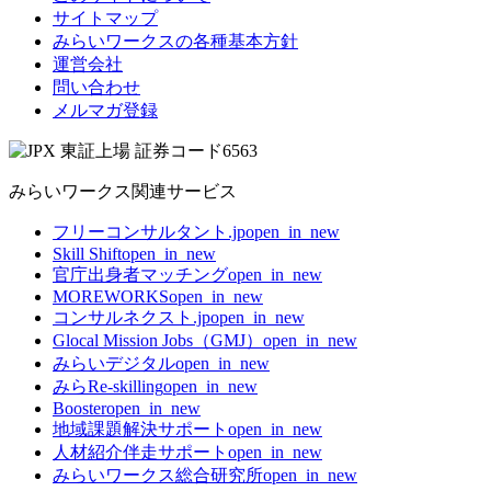
サイトマップ
みらいワークスの各種基本方針
運営会社
問い合わせ
メルマガ登録
みらいワークス関連サービス
フリーコンサルタント.jp
open_in_new
Skill Shift
open_in_new
官庁出身者マッチング
open_in_new
MOREWORKS
open_in_new
コンサルネクスト.jp
open_in_new
Glocal Mission Jobs（GMJ）
open_in_new
みらいデジタル
open_in_new
みらRe-skilling
open_in_new
Booster
open_in_new
地域課題解決サポート
open_in_new
人材紹介伴走サポート
open_in_new
みらいワークス総合研究所
open_in_new