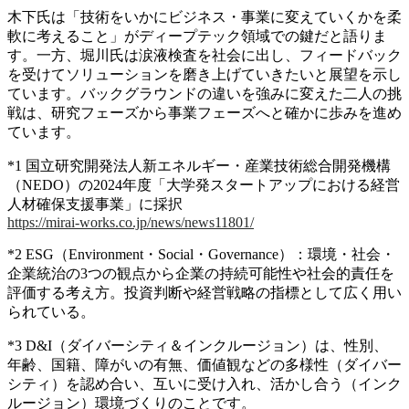
木下氏は「技術をいかにビジネス・事業に変えていくかを柔
軟に考えること」がディープテック領域での鍵だと語りま
す。一方、堀川氏は涙液検査を社会に出し、フィードバック
を受けてソリューションを磨き上げていきたいと展望を示し
ています。バックグラウンドの違いを強みに変えた二人の挑
戦は、研究フェーズから事業フェーズへと確かに歩みを進め
ています。
*1 国立研究開発法人新エネルギー・産業技術総合開発機構
（NEDO）の2024年度「大学発スタートアップにおける経営
人材確保支援事業」に採択
https://mirai-works.co.jp/news/news11801/
*2 ESG（Environment・Social・Governance）：環境・社会・
企業統治の3つの観点から企業の持続可能性や社会的責任を
評価する考え方。投資判断や経営戦略の指標として広く用い
られている。
*3 D&I（ダイバーシティ＆インクルージョン）は、性別、
年齢、国籍、障がいの有無、価値観などの多様性（ダイバー
シティ）を認め合い、互いに受け入れ、活かし合う（インク
ルージョン）環境づくりのことです。