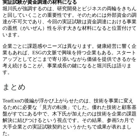
実証試験が資金調達の材料になる
堀川氏が強調するのは、研究開発とビジネスの両輪をきちん
と回していくことの重要性です。そのためには外部資金の調
達が不可欠であり、今回の実証試験は資金調達における事業
の蓋然（がいぜん）性を示す大きな材料になると位置付けて
います。
企業ごとに課題感やニーズは異なります。健康経営に響く企
業もあれば、ESGの文脈で興味を持つ企業もある。スタート
アップとしてどこまで寄り添いながら価値を提供できるかを
考え続けることが、事業成長の鍵になると堀川氏は語りま
す。
まとめ
TearExoの後編が浮かび上がらせたのは、技術を事業に変え
るために必要な「見方の転換」でした。優れた技術と顧客基
盤がすでにある中で、木下氏が加えたのは技術を企業の課題
解決に結びつけるという視点です。その結果、参画5カ月で
大手企業との実証試験契約というかたちで成果が表れまし
た。