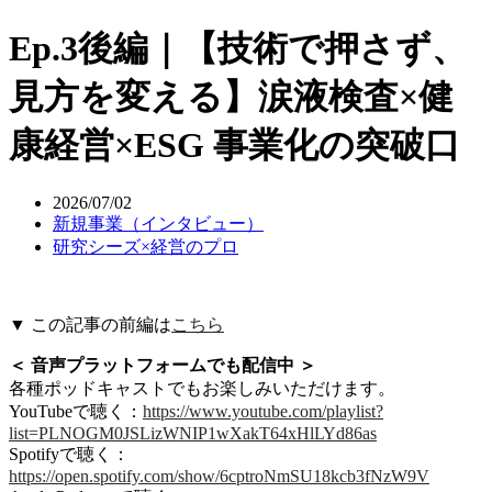
Ep.3後編｜【技術で押さず、
見方を変える】涙液検査×健
康経営×ESG 事業化の突破口
2026/07/02
新規事業（インタビュー）
研究シーズ×経営のプロ
▼ この記事の前編は
こちら
＜ 音声プラットフォームでも配信中 ＞
各種ポッドキャストでもお楽しみいただけます。
YouTubeで聴く：
https://www.youtube.com/playlist?
list=PLNOGM0JSLizWNIP1wXakT64xHlLYd86as
Spotifyで聴く：
https://open.spotify.com/show/6cptroNmSU18kcb3fNzW9V