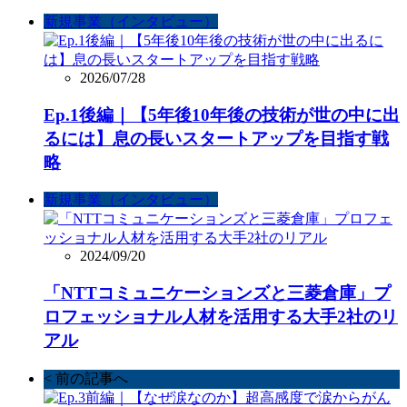
新規事業（インタビュー）
2026/07/28
Ep.1後編｜【5年後10年後の技術が世の中に出
るには】息の長いスタートアップを目指す戦
略
新規事業（インタビュー）
2024/09/20
「NTTコミュニケーションズと三菱倉庫」プ
ロフェッショナル人材を活用する大手2社のリ
アル
< 前の記事へ