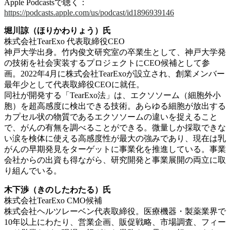
Apple Podcastsで聴く：
https://podcasts.apple.com/us/podcast/id1896939146
堀川諒（ほりかわりょう）氏
株式会社TearExo 代表取締役CEO
神戸大学出身。竹内俊文研究室の卒業生として、神戸大学発
の技術を社会実装するプロジェクトにCEO候補として参
画。2022年4月に株式会社TearExoが設立され、創業メンバー
最年少として代表取締役CEOに就任。
同社が開発する「TearExo法」は、エクソソーム（細胞外小
胞）を超高感度に検出できる技術。あらゆる細胞が放出する
カプセル状の物質であるエクソソームの違いを捉えること
で、がんの有無を調べることができる。微量しか採取できな
い涙を検体に使える高感度性が最大の強みであり、現在は乳
がんの早期発見をターゲットに事業化を推進している。事業
会社からの出資も得ながら、研究開発と事業展開の両立に取
り組んでいる。
木下渉（きのしたわたる）氏
株式会社TearExo CMO候補
株式会社ヘルツレーベン代表取締役。医療機器・製薬業界で
10年以上にわたり、営業企画、販促戦略、市場調査、フィー