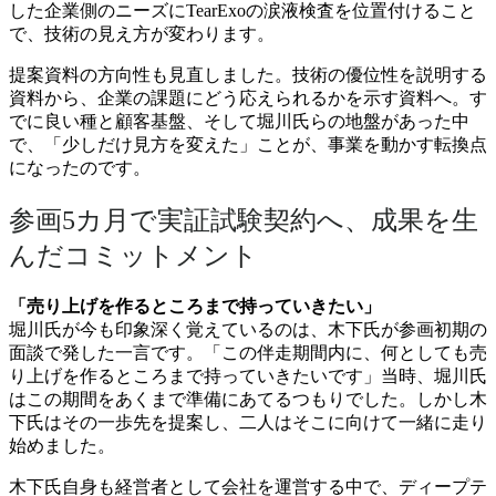
した企業側のニーズにTearExoの涙液検査を位置付けること
で、技術の見え方が変わります。
提案資料の方向性も見直しました。技術の優位性を説明する
資料から、企業の課題にどう応えられるかを示す資料へ。す
でに良い種と顧客基盤、そして堀川氏らの地盤があった中
で、「少しだけ見方を変えた」ことが、事業を動かす転換点
になったのです。
参画5カ月で実証試験契約へ、成果を生
んだコミットメント
「売り上げを作るところまで持っていきたい」
堀川氏が今も印象深く覚えているのは、木下氏が参画初期の
面談で発した一言です。「この伴走期間内に、何としても売
り上げを作るところまで持っていきたいです」当時、堀川氏
はこの期間をあくまで準備にあてるつもりでした。しかし木
下氏はその一歩先を提案し、二人はそこに向けて一緒に走り
始めました。
木下氏自身も経営者として会社を運営する中で、ディープテ