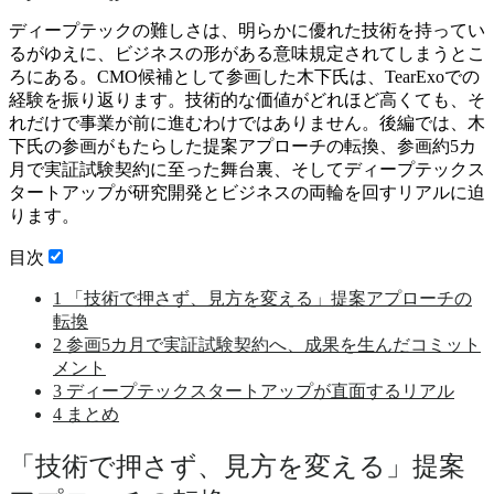
ディープテックの難しさは、明らかに優れた技術を持ってい
るがゆえに、ビジネスの形がある意味規定されてしまうとこ
ろにある。CMO候補として参画した木下氏は、TearExoでの
経験を振り返ります。技術的な価値がどれほど高くても、そ
れだけで事業が前に進むわけではありません。後編では、木
下氏の参画がもたらした提案アプローチの転換、参画約5カ
月で実証試験契約に至った舞台裏、そしてディープテックス
タートアップが研究開発とビジネスの両輪を回すリアルに迫
ります。
目次
1
「技術で押さず、見方を変える」提案アプローチの
転換
2
参画5カ月で実証試験契約へ、成果を生んだコミット
メント
3
ディープテックスタートアップが直面するリアル
4
まとめ
「技術で押さず、見方を変える」提案