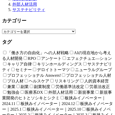
外部人材活用
サステナビリティ
カテゴリー
タグ
「働き方の自由化」への人材戦略
AIの現在地から考え
る人材開発
RPO
アンケート
エフェクチュエ―ション
キャリア自律
キリンホールディングス
サステナビリ
ティ
セミナー
デロイトトーマツ
ニューラルグループ
プロフェッショナル Answers!
プロフェッショナル人材
プロ人材
ヘルスケア
リスキリング
人的資本経営
兼業
副業
副業制度
労働基準法改定
労基法改正
勉強会
医療系DX
外部人材活用
新規事業
新規事
業開発のヒトとソシキとシクミ
板挟みイノベーター｜
2024.11
板挟みイノベーター｜2024.12
板挟みイノベータ
ー｜2025.1
板挟みイノベーター｜2025.10
板挟みイノベ
ーター｜2025.2
板挟みイノベーター｜2025.3
板挟みイノ