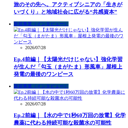
旅のその先へ。アクティブシニアの「生きが
いづくり」と地域社会に広がる“共感資本”
新規事業（インタビュー）
2026/07/28
Ep.4前編｜【太陽光だけじゃない】強化学習
が生んだ「勾玉（まがたま）形風車」屋根上
発電の最後のワンピース
新規事業（インタビュー）
2026/07/28
Ep.2前編｜【水の中で1秒60万回の放電】化学
農薬に代わる持続可能な殺菌水の可能性