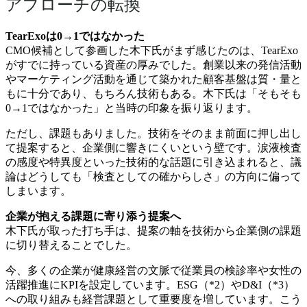
アプローチの転換
TearExoは0→1ではなかった
CMO候補として参画した木下氏がまず感じたのは、TearExo
がすでに持っている資産の厚みでした。創業以来の発信活動
やマーケティング活動を通じて築かれた顧客基盤は質・量と
もに十分であり、もちろん技術もある。木下氏は「そもそも
0→1ではなかった」と当時の印象を振り返ります。
ただし、課題もありました。技術をそのまま前面に押し出し
て提案すると、企業側に響きにくいという壁です。涙液検査
の感度や特異度といった技術的な話題に引き込まれると、議
論はどうしても「検査としての確からしさ」の方向に偏って
しまいます。
企業が抱える課題に寄り添う提案へ
木下氏が取った打ち手は、提案の軸を技術から企業側の課題
に切り替えることでした。
今、多くの企業が健康経営の文脈で従業員の検診率や女性の
活躍推進にKPIを設定しています。ESG（*2）やD&I（*3）
への取り組みも経営課題として重要度を増しています。こう