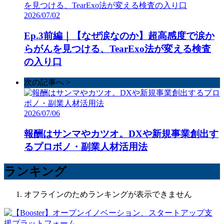
2026/07/02
Ep.3前編｜【なぜ涙なのか】超高感度で涙か
らがんを見つける、TearExo法が変える検査
の入り口
次の記事へ >
2026/07/06
報酬はサンマやカツオ。DXや新規事業創出す
るプロボノ・副業人材活用法
ランキング
オフラインのためランキングが表示できません