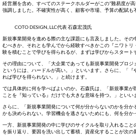
経営層を含め、すべてのステークホルダーがこの”難易度が
強調しました。不確実性が高く、顧客や市場、予算の配賦も
COTO DESIGN, LLC代表 石森宏茂氏
新規事業開発を進める際の主な課題にも言及しました。その
むべきか、それとも学んでから経験すべきかこの『ニワトリ
験を積むことで学びを得られるが、まずは学びからスタート
その理由について、「大企業であっても新規事業開発プロジ
というには、ハードルが高い。」といいます。さらに、「『
れば学びを得られない。」と続けます。
では具体的に何を学べばよいのか。石森氏は、「新規事業が
ことを『知っている』だけでも大きな意味を持つ。」といい
さらに、「新規事業開発について何が分からないのかを分か
かも決められない。学習機会を逃さないためにも、何を分か
一方、新規事業開発の中に学びのサイクルを取り入れること
を振り返り、要因を洗い出して蓄積、資産化することが次の