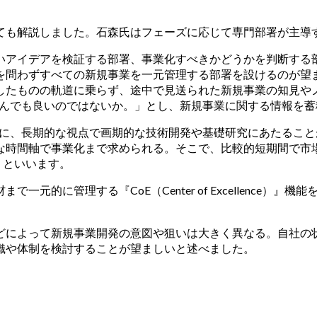
ても解説しました。石森氏はフェーズに応じて専門部署が主導
いアイデアを検証する部署、事業化すべきかどうかを判断する
を問わずすべての新規事業を一元管理する部署を設けるのが望
したものの軌道に乗らず、途中で見送られた新規事業の知見や
呼んでも良いのではないか。」とし、新規事業に関する情報を
的に、長期的な視点で画期的な技術開発や基礎研究にあたるこ
な時間軸で事業化まで求められる。そこで、比較的短期間で市
」といいます。
元的に管理する『CoE（Center of Excellence）
どによって新規事業開発の意図や狙いは大きく異なる。自社の
織や体制を検討することが望ましいと述べました。