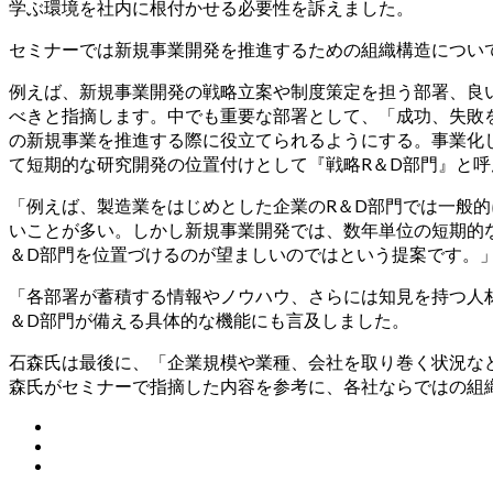
学ぶ環境を社内に根付かせる必要性を訴えました。
セミナーでは新規事業開発を推進するための組織構造につい
例えば、新規事業開発の戦略立案や制度策定を担う部署、良
べきと指摘します。中でも重要な部署として、「成功、失敗
の新規事業を推進する際に役立てられるようにする。事業化
て短期的な研究開発の位置付けとして『戦略R＆D部門』と
「例えば、製造業をはじめとした企業のR＆D部門では一般
いことが多い。しかし新規事業開発では、数年単位の短期的
＆D部門を位置づけるのが望ましいのではという提案です。
「各部署が蓄積する情報やノウハウ、さらには知見を持つ人材まで一
＆D部門が備える具体的な機能にも言及しました。
石森氏は最後に、「企業規模や業種、会社を取り巻く状況な
森氏がセミナーで指摘した内容を参考に、各社ならではの組