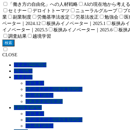
「働き方の自由化」への人材戦略
AIの現在地から考え
セミナー
デロイトトーマツ
ニューラルグループ
プロ
業
副業制度
労働基準法改定
労基法改正
勉強会
医
ベーター｜2024.12
板挟みイノベーター｜2025.1
板挟みイノ
イノベーター｜2025.5
板挟みイノベーター｜2025.6
板挟み
調査結果
越境学習
検索
CLOSE
研究所について
お知らせ
業界動向
新規事業
人的資本経営/リスキリング
外部人材活用
サステナビリティ
インタビュー
新規事業
人的資本経営/リスキリング
外部人材活用