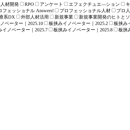
る人材開発
RPO
アンケート
エフェクチュエ―ション
フェッショナル Answers!
プロフェッショナル人材
プロ
療系DX
外部人材活用
新規事業
新規事業開発のヒトとソ
ベーター｜2025.10
板挟みイノベーター｜2025.2
板挟みイ
イノベーター｜2025.7
板挟みイノベーター｜2025.8
板挟み