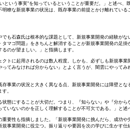
高いという事実”を知っているということが重要だ。」と述べ、
不明瞭な新規事業の状況は、既存事業の前提とかけ離れている
中でも石森氏は根本的な課題として、新規事業開発の経験がな
・タマゴ問題』をきちんと解消することが新規事業開発の足掛
するのが望ましい。」と指摘します。
ェクトに起用されるのは数人程度。しかも、必ずしも新規事業
やってみなければ分からない』とよく言うが、闇雲にやってみれ
既存事業の状況と大きく異なる点、新規事業開発には障壁とな
ます。
る状態にすることが大切だ。つまり、『知らない』や『分から
っていないのかを正しく理解することが不可欠である。」と述
の重要性も指摘しました。「新規事業開発に挑んだら、成功や
新規事業開発に役立つ。振り返りや要因を次の学びに生かす仕