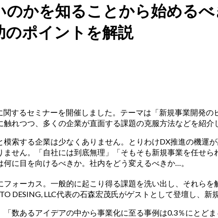
いのかを知ることから始めるべ
功のポイントを解説
発に関するセミナーを開催しました。テーマは「新規事業開発のヒト
に触れつつ、多くの企業が直面する課題の克服方法などを紹介
模索する企業は少なくありません。とりわけDX推進の機運が
りません。「自社には到底無理」「そもそも新規事業を任せら
は何に目を向けるべきか。社内をどう変えるべきか…。
にフォーカス。一般的に起こり得る課題を洗い出し、それらを
O DESING, LLC代表の石森宏茂氏がゲストとして登壇し
「数あるアイデアの中から事業化に至る事例は0.3％にとどま