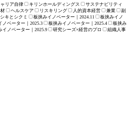
キャリア自律
キリンホールディングス
サステナビリティ
人材
ヘルスケア
リスキリング
人的資本経営
兼業
副
シキとシクミ
板挟みイノベーター｜2024.11
板挟みイノ
ノベーター｜2025.3
板挟みイノベーター｜2025.4
板挟み
イノベーター｜2025.9
研究シーズ×経営のプロ
組織人事