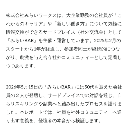
板挟みイノベーター｜2025.8
板挟みイノベーター｜2025.9
株式会社みらいワークスは、大企業勤務の会社員が「こ
研究シーズ×経営のプロ
組織人事
調査結果
れからのキャリア」や「新しい働き方」について気軽に
越境学習
情報交換ができるサードプレイス（社外交流会）として
「みらいBAR」を主催・運営しています。2025年2月の
検索
スタートから1年が経過し、参加者同士が継続的につな
がり、刺激を与え合う社外コミュニティーとして定着し
つつあります。
2026年5月15日の「みらいBAR」には50代を迎えた会社
員の２人が登壇し、サードプレイスでの対話を通じ、自
らリスキリングや副業へと踏み出したプロセスを語りま
した。本レポートでは、社員を社外コミュニティーへ送
り出す意義を、登壇者の本音から検証します。