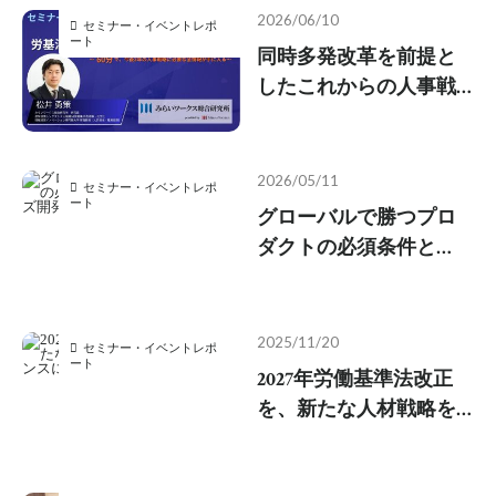
2026/06/10
セミナー・イベントレポ
ート
同時多発改革を前提と
したこれからの人事戦
略。各社の世界観に基
づく中長期的な働き方
のロードマップを描け
2026/05/11
セミナー・イベントレポ
るかが鍵
ート
グローバルで勝つプロ
ダクトの必須条件と
は？元サイボウズ開発
部長が経験をもとに解
説
2025/11/20
セミナー・イベントレポ
ート
2027年労働基準法改正
を、新たな人材戦略を
打ち出すチャンスに