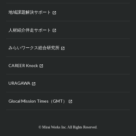
地域課題解決サポート
open_in_new
人材紹介伴走サポート
open_in_new
みらいワークス総合研究所
open_in_new
CAREER Knock
open_in_new
URAGAWA
open_in_new
Glocal Mission Times（GMT）
open_in_new
© Mirai Works Inc. All Rights Reserved.