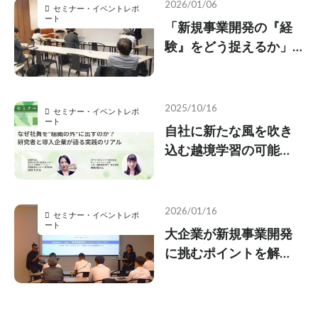
2026/01/06
セミナー・イベントレポ
ート
「新規事業開発の『経
験』をどう捉えるか」
調査を実施、経験を可
視化し次代の事業開発
に活かす仕組み作りを
2025/10/16
セミナー・イベントレポ
解説
ート
自社に新たな風を吹き
込む越境学習の可能
性、メリットや導入効
果を識者が解説
2026/01/16
セミナー・イベントレポ
ート
大企業が新規事業開発
に挑むポイントを解
説、DNPの実例から成
功要因を探る