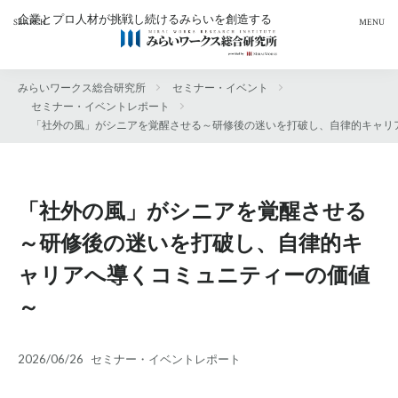
企業とプロ人材が挑戦し続けるみらいを創造する
新規事業
人的資本経営
リスキリング
外部人材活用
サステナビリティ
みらいワークス総合研究所
セミナー・イベント
カテゴリー
セミナー・イベントレポート
「社外の風」がシニアを覚醒させる～研修後の迷いを打破し、自律的キャリ
タグ
「働き方の自由化」への人材戦略
「社外の風」がシニアを覚醒させる
AIの現在地から考える人材開発
RPO
～研修後の迷いを打破し、自律的キ
アンケート
エフェクチュエ―ション
ャリアへ導くコミュニティーの価値
キャリア自律
キリンホールディングス
～
サステナビリティ
セミナー
デロイトトーマツ
ニューラルグループ
プロフェッショナル Answers!
2026/06/26
セミナー・イベントレポート
プロフェッショナル人材
プロ人材
ヘルスケア