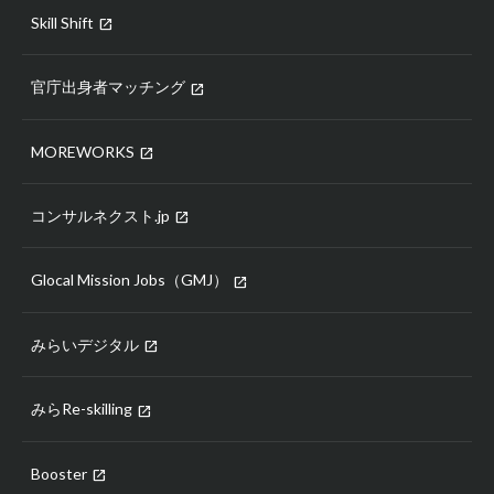
Skill Shift
open_in_new
官庁出身者マッチング
open_in_new
MOREWORKS
open_in_new
コンサルネクスト.jp
open_in_new
Glocal Mission Jobs（GMJ）
open_in_new
みらいデジタル
open_in_new
みらRe-skilling
open_in_new
Booster
open_in_new