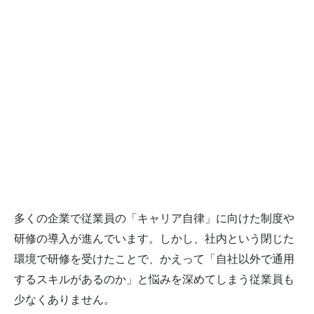
リスキリング
人的資本経営
兼業
副業
副業制度
労働基準法改定
労基法改正
勉強会
医療系DX
外部人材活用
新規事業
新規事業開発のヒトとソシキとシクミ
板挟みイノベーター｜2024.11
板挟みイノベーター｜2024.12
板挟みイノベーター｜2025.1
板挟みイノベーター｜2025.10
板挟みイノベーター｜2025.2
板挟みイノベーター｜2025.3
多くの企業で従業員の「キャリア自律」に向けた制度や
板挟みイノベーター｜2025.4
研修の導入が進んでいます。しかし、社内という閉じた
板挟みイノベーター｜2025.5
環境で研修を受けたことで、かえって「自社以外で通用
板挟みイノベーター｜2025.6
するスキルがあるのか」と悩みを深めてしまう従業員も
板挟みイノベーター｜2025.7
少なくありません。