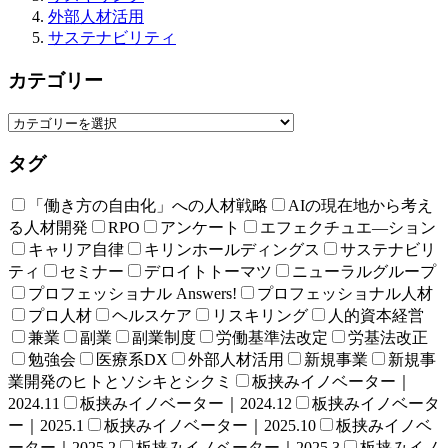
外部人材活用
サステナビリティ
カテゴリー
タグ
「働き方の自由化」への人材戦略
AIの現在地から考え
る人材開発
RPO
アンケート
エフェクチュエ―ション
キャリア自律
キリンホールディングス
サステナビリ
ティ
セミナー
デロイトトーマツ
ニューラルグループ
プロフェッショナル Answers!
プロフェッショナル人材
プロ人材
ヘルスケア
リスキリング
人的資本経営
兼業
副業
副業制度
労働基準法改定
労基法改正
勉強会
医療系DX
外部人材活用
新規事業
新規事
業開発のヒトとソシキとシクミ
板挟みイノベーター｜
2024.11
板挟みイノベーター｜2024.12
板挟みイノベータ
ー｜2025.1
板挟みイノベーター｜2025.10
板挟みイノベ
ーター｜2025.2
板挟みイノベーター｜2025.3
板挟みイノ