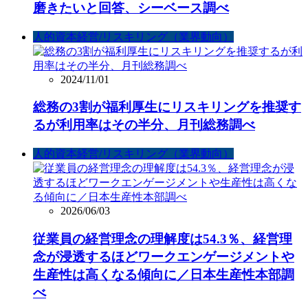
磨きたいと回答、シーベース調べ
人的資本経営/リスキリング（業界動向）
2024/11/01
総務の3割が福利厚生にリスキリングを推奨す
るが利用率はその半分、月刊総務調べ
人的資本経営/リスキリング（業界動向）
2026/06/03
従業員の経営理念の理解度は54.3％、経営理
念が浸透するほどワークエンゲージメントや
生産性は高くなる傾向に／日本生産性本部調
べ