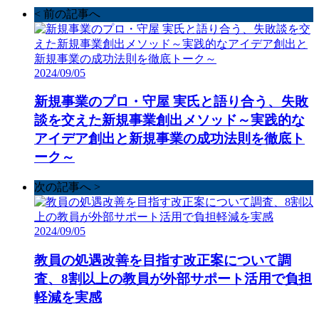
< 前の記事へ
2024/09/05
新規事業のプロ・守屋 実氏と語り合う、失敗
談を交えた新規事業創出メソッド～実践的な
アイデア創出と新規事業の成功法則を徹底ト
ーク～
次の記事へ >
2024/09/05
教員の処遇改善を目指す改正案について調
査、8割以上の教員が外部サポート活用で負担
軽減を実感