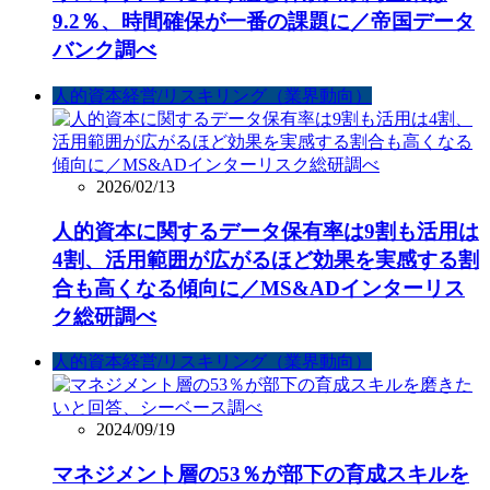
9.2％、時間確保が一番の課題に／帝国データ
バンク調べ
人的資本経営/リスキリング（業界動向）
2026/02/13
人的資本に関するデータ保有率は9割も活用は
4割、活用範囲が広がるほど効果を実感する割
合も高くなる傾向に／MS&ADインターリス
ク総研調べ
人的資本経営/リスキリング（業界動向）
2024/09/19
マネジメント層の53％が部下の育成スキルを