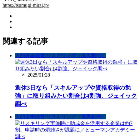
https://tsumugi-mirai.jp/
関連する記事
人的資本経営/リスキリング（業界動向）
2025/01/28
週休3日なら「スキルアップや資格取得の勉
強」に取り組みたい割合は4割強、ジェイック
調べ
人的資本経営/リスキリング（業界動向）