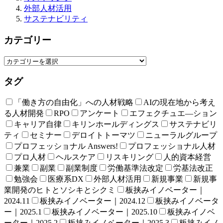
外部人材活用
サステナビリティ
カテゴリー
タグ
「働き方の自由化」への人材戦略
AIの現在地から考え
る人材開発
RPO
アンケート
エフェクチュエ―ション
キャリア自律
キリンホールディングス
サステナビリ
ティ
セミナー
デロイトトーマツ
ニューラルグループ
プロフェッショナル Answers!
プロフェッショナル人材
プロ人材
ヘルスケア
リスキリング
人的資本経営
兼業
副業
副業制度
労働基準法改定
労基法改正
勉強会
医療系DX
外部人材活用
新規事業
新規事
業開発のヒトとソシキとシクミ
板挟みイノベーター｜
2024.11
板挟みイノベーター｜2024.12
板挟みイノベータ
ー｜2025.1
板挟みイノベーター｜2025.10
板挟みイノベ
ーター｜2025.2
板挟みイノベーター｜2025.3
板挟みイノ