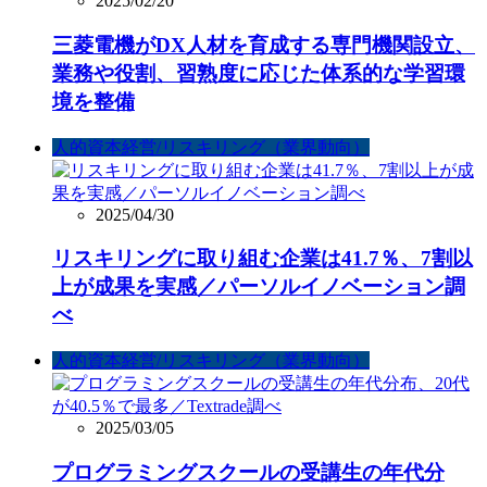
2025/02/20
三菱電機がDX人材を育成する専門機関設立、
業務や役割、習熟度に応じた体系的な学習環
境を整備
人的資本経営/リスキリング（業界動向）
2025/04/30
リスキリングに取り組む企業は41.7％、7割以
上が成果を実感／パーソルイノベーション調
べ
人的資本経営/リスキリング（業界動向）
2025/03/05
プログラミングスクールの受講生の年代分