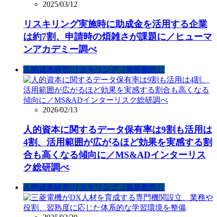
2025/03/12
リスキリング実施時に助成金を活用する企業
は約7割、申請時の煩雑さが課題に／ヒューマ
ンアカデミー調べ
人的資本経営/リスキリング（業界動向）
2026/02/13
人的資本に関するデータ保有率は9割も活用は
4割、活用範囲が広がるほど効果を実感する割
合も高くなる傾向に／MS&ADインターリス
ク総研調べ
人的資本経営/リスキリング（業界動向）