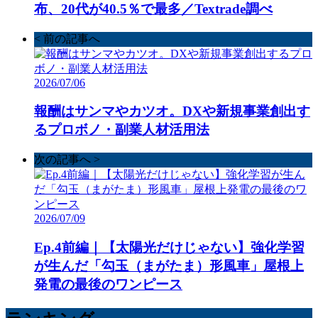
布、20代が40.5％で最多／Textrade調べ
< 前の記事へ
2026/07/06
報酬はサンマやカツオ。DXや新規事業創出す
るプロボノ・副業人材活用法
次の記事へ >
2026/07/09
Ep.4前編｜【太陽光だけじゃない】強化学習
が生んだ「勾玉（まがたま）形風車」屋根上
発電の最後のワンピース