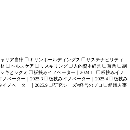
キャリア自律
キリンホールディングス
サステナビリティ
人材
ヘルスケア
リスキリング
人的資本経営
兼業
副
シキとシクミ
板挟みイノベーター｜2024.11
板挟みイノ
ノベーター｜2025.3
板挟みイノベーター｜2025.4
板挟み
イノベーター｜2025.9
研究シーズ×経営のプロ
組織人事