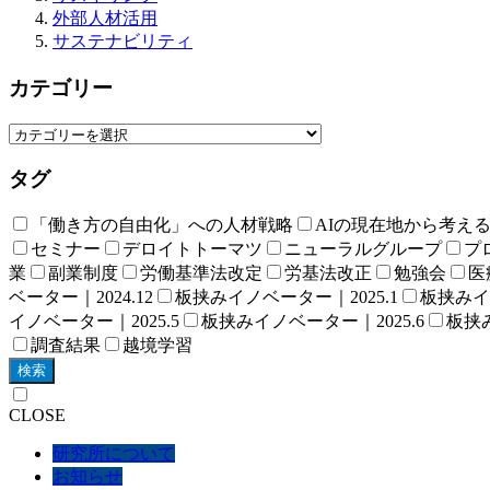
外部人材活用
サステナビリティ
カテゴリー
タグ
「働き方の自由化」への人材戦略
AIの現在地から考え
セミナー
デロイトトーマツ
ニューラルグループ
プロ
業
副業制度
労働基準法改定
労基法改正
勉強会
医
ベーター｜2024.12
板挟みイノベーター｜2025.1
板挟みイノ
イノベーター｜2025.5
板挟みイノベーター｜2025.6
板挟み
調査結果
越境学習
検索
CLOSE
研究所について
お知らせ