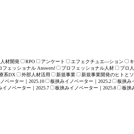
る人材開発
RPO
アンケート
エフェクチュエ―ション
フェッショナル Answers!
プロフェッショナル人材
プロ
療系DX
外部人材活用
新規事業
新規事業開発のヒトとソ
ベーター｜2025.10
板挟みイノベーター｜2025.2
板挟みイ
イノベーター｜2025.7
板挟みイノベーター｜2025.8
板挟み