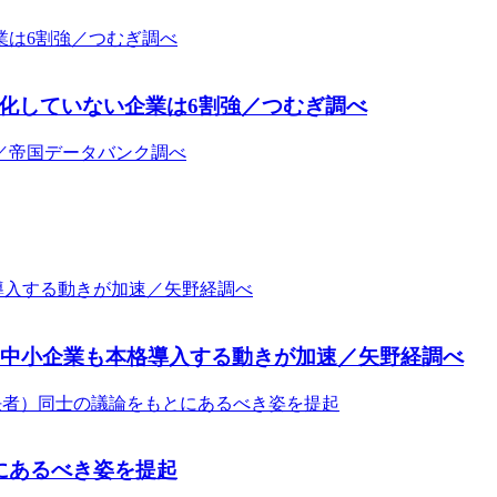
化していない企業は6割強／つむぎ調べ
中堅・中小企業も本格導入する動きが加速／矢野経調べ
にあるべき姿を提起