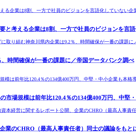
要と考える企業は8割、一方で社員のビジョンを言語
2％、時間確保が一番の課題に／帝国データバンク調べ
の市場規模は前年比120.4％の134億400万円、
企業のCHRO（最高人事責任者）同士の議論をもと