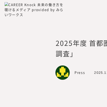
設置：
2022年7月
所長：
岡本祥治
所在地：
〒105-0001 東京都
活動内容：
プロフェッショナル
企業の新規事業や人
各種調査分析・情報
2025年度 首
出版・広報
調査」
連絡先：
mirai_inst@mirai
Press
2025.1