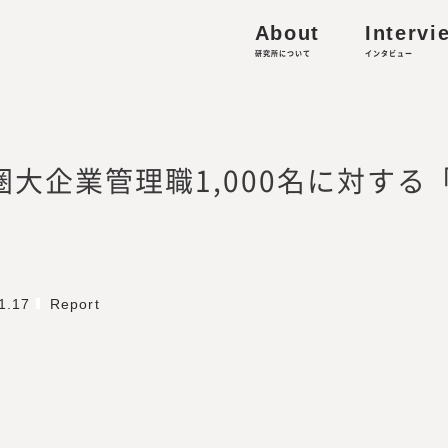
About
Intervi
研究所について
インタビュー
港区虎ノ門4-1-13 Prime Terrace KAMIYACHO 2F
人材の働き方・キャリア形成に関する研究
的資本経営／リスキリング、外部人材活用、サステナビ
収集
都圏大企業管理職1,000名に対す
-works.co.jp
1.17
Report
ミッション・ビジョン