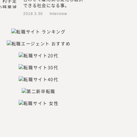
できる社会になる事。
るためには、われわれが欲し
2018.3.30
Interview
目線で調査・研究をした情報
新規事業、人的資本経営／リ
つてないものを創る「挑戦
みらいワークス総合研究所に
れ自身も「挑戦者」である必
者」であり続け、企画する内
年先、20年先を見据えた、読
たいと考えています。