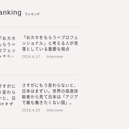
anking
ランキング
「おカネをもらう＝プロフェ
ッショナル」と考える人が見
落としている重要な視点
2024.6.17
Interview
する株式会社みらいワークス
を増やす」をミッション、
さすがにもう変わらないと、
エコシステムを創造する」を
日本はまずい。世界の高度技
能者から見て日本は「アジア
、プロフェッショナル人材が、
で最も働きたくない国」。
た働き方や働く場所、働く目
挑戦の支援を行うための事業
2018.4.25
Interview
人材の働き方やキャリアに関す