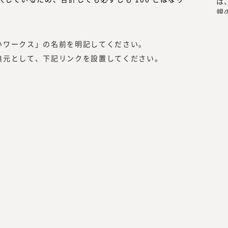
供していきたいと思っております。
「本当に必要とされる情報」を提供す
い情報を提供するのではなく、読者の
いワークス」の名前を明記してください。
を提供する必要があります。
典元として、下記リンクを設置してください。
読者は、新しい働き方を実践したり、
スキリング、サステナビリティ等、か
者」です。
つまり、読者の目線で活動するには、
携わる編集者、記者、執筆者、われわ
要があります。われわれ自身も「挑戦
容、集める情報、発信する情報と、10
者のために役立つ情報を発信していき