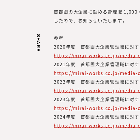
首都圏の大企業に勤める管理職 1,00
したので、お知らせいたします。
SHARE
参考
2020年度 首都圏大企業管理職に
https://mirai-works.co.jp/media-
2021年度 首都圏大企業管理職に
https://mirai-works.co.jp/media-
2022年度 首都圏大企業管理職に
https://mirai-works.co.jp/media-
みらいワークス総合研究
2023年度 首都圏大企業管理職に
岡本 祥治
https://mirai-works.co.jp/media-
Nagaharu Okamo
2024年度 首都圏大企業管理職に
1976年生まれ、慶應義塾
https://mirai-works.co.jp/media-
卒。アクセンチュア、ベン
経て、47都道府県を旅する