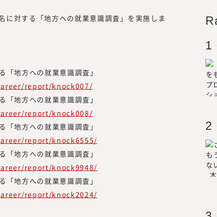
0 名に対する「地方への就業意識調査」を実施しま
R
所長メッセージ
対する「地方への就業意識調査」
career/report/knock007/
対する「地方への就業意識調査」
career/report/knock008/
『みらいワークス総合研究所』を運営
対する「地方への就業意識調査」
は、「日本のみらいの為に挑戦する人
career/report/knock6555/
所 所長
「プロフェッショナル人材が挑戦する
対する「地方への就業意識調査」
ビジョンに掲げ、人生100年時代に
career/report/knock9948/
to
「独立、起業、副業、正社員」といっ
対する「地方への就業意識調査」
大学理工学部
的に縛られない挑戦の機会提供とその
career/report/knock2024/
チャー企業を
を展開しています。
過程で「日本
2022年7月に、プロフェッショナル