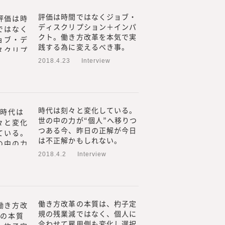
合研究所』を立ち上げ、メデ
評価は時間ではなくジョブ・
プロフェッショナル人材の働き方や
ディスクリプション＋インパ
てきました。
クト。働き方改革を本気で実
外部プロフェッショナル人材
践する為に変えるべき事。
も行い、情報を提供していく
2018.4.23
Interview
の方より「これらのノウハウ
を多くいただく機会が増えま
やリスキリングに関するお問
時代は刻々と変化している。
世の中の力が“個人”へ移りつ
から、このたび、『みらいワ
つある今、昨日の正解が今日
用や新規事業、人的資本経営
は不正解かもしれない。
関する調査・研究、情報を提
2018.4.2
Interview
ているプロフェッショナル人
のプロフェッショナル人材のた
プロフェッショナル人材の働
働き方改革の本質は、杓子定
人材の採用・活用を見てきた
規の残業減ではなく、個人に
当に必要とされる情報」を提
合わせて雇用側も変化し選択