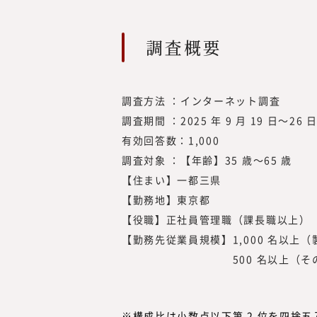
を元気にしたいという思い
起業を決意。2012年、み
を設立し、2017年に東証
調査概要
（現・東証グロース）上場
調査方法 ：インターネット調査
調査期間 ：2025 年 9 月 19 日～26 
有効回答数：1,000
調査対象 ：【年齢】35 歳～65 歳
【住まい】一都三県
【勤務地】東京都
【役職】正社員管理職（課長職以上）
【勤務先従業員規模】1,000 名以上
500 名以上（その他・
※構成比は小数点以下第 2 位を四捨五