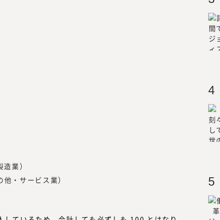
が強くなり、
る調査・研究機関『みらいワークス総
らいワークス
ィア『CAREER Knock 』にて、
マザーズ
キャリア形成についての情報を提供し
を果たす。
同時に、フリーランスや副業といった
を活用する企業についての調査・研究
中で、企業の経営者や人事部、事業部
や事例をもっと知りたい」といった声
日
した。
また、昨今、オープンイノベーション
い合わせや引き合いも増えていること
ークス総合研究所』にて、外部人材活
／リスキリング、サステナビリティに
供していく事としました。
（製造業）
現在、みらいワークスに登録いただい
サービス業）
材は8万名を越えました。国内最大級
めのプラットフォームとして、多くの
き方や、企業でのプロフェッショナル
知見をもって、フラットな目線で「本
入しているため、合計しても必ずしも 100 とはなり