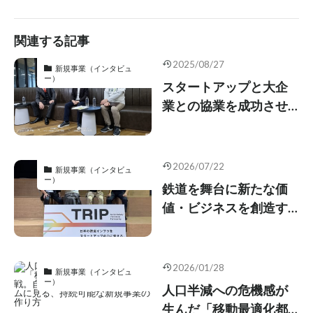
関連する記事
2025/08/27
新規事業（インタビュ
ー）
スタートアップと大企
業との協業を成功させ
る重要な視点
2026/07/22
新規事業（インタビュ
ー）
鉄道を舞台に新たな価
値・ビジネスを創造す
る“TRIP”
2026/01/28
新規事業（インタビュ
ー）
人口半減への危機感が
生んだ「移動最適化都