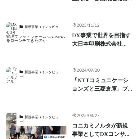
市」への挑戦。自治体
初の Uber 連携スキーム
に見る、持続可能な新
2025/11/12
新規事業（インタビュ
規事業の作り方
ー）
DX事業で世界を目指す
大日本印刷株式会社
（DNP）は、なぜ2年で
新規事業・DNP分散型
ID管理プラットフォー
2024/09/20
新規事業（インタビュ
ム CATRINAをローンチ
ー）
「NTTコミュニケーシ
できたのか
ョンズと三菱倉庫」プ
ロフェッショナル人材
を活用する大手2社のリ
アル
2025/08/27
新規事業（インタビュ
ー）
コニカミノルタが新規
事業としてDXコンサル