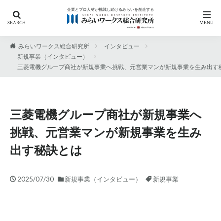
企業とプロ人材が挑戦し続けるみらいを創造する
カテゴリー
みらいワークス総合研究所
インタビュー
新規事業（インタビュー）
三菱電機グループ商社が新規事業へ挑戦、元営業マンが新規事業を生み出す
タグ
「働き方の自由化」への人材戦略
AIの現在地から考える人材開発
RPO
三菱電機グループ商社が新規事業へ
アンケート
エフェクチュエ―ション
挑戦、元営業マンが新規事業を生み
キャリア自律
キリンホールディングス
出す秘訣とは
サステナビリティ
セミナー
デロイトトーマツ
ニューラルグループ
プロフェッショナル Answers!
2025/07/30
新規事業（インタビュー）
新規事業
プロフェッショナル人材
プロ人材
ヘルスケア
リスキリング
人的資本経営
兼業
副業
副業制度
労働基準法改定
労基法改正