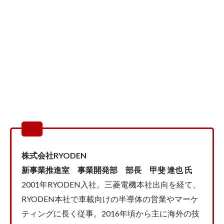
勉強会
医療系DX
外部人材活用
新規事業
新規事業開発のヒトとソシキとシクミ
板挟みイノベーター｜2024.11
板挟みイノベーター｜2024.12
板挟みイノベーター｜2025.1
板挟みイノベーター｜2025.10
板挟みイノベーター｜2025.2
板挟みイノベーター｜2025.3
板挟みイノベーター｜2025.4
株式会社RYODEN
板挟みイノベーター｜2025.5
新事業推進室 事業開発部 部長 甲斐 達也 氏
板挟みイノベーター｜2025.6
2001年RYODEN入社。三菱電機本社出向を経て、
板挟みイノベーター｜2025.7
RYODEN本社で車載向けの半導体の営業やマーケ
板挟みイノベーター｜2025.8
ティングに長く従事。2016年頃から主に海外の技
板挟みイノベーター｜2025.9