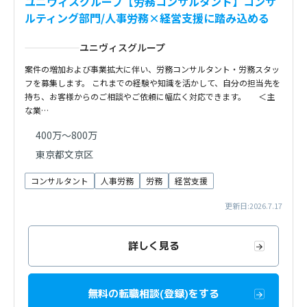
ユニヴィスグループ【労務コンサルタント】コンサ
ルティング部門/人事労務×経営支援に踏み込める
ユニヴィスグループ
案件の増加および事業拡大に伴い、労務コンサルタント・労務スタッ
フを募集します。 これまでの経験や知識を活かして、自分の担当先を
持ち、お客様からのご相談やご依頼に幅広く対応できます。 ＜主
な業…
400万〜800万
東京都文京区
コンサルタント
人事労務
労務
経営支援
更新日:2026.7.17
詳しく見る
無料の転職相談(登録)をする