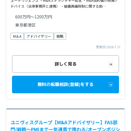
ューデリジェンス ・M&Aストラクチャー助言 ・M&A契約書の税務ア
ドバイス（法律事務所と連携） ・組織再編税制に関する助…
600万円～1200万円
東京都港区
M＆A
アドバイザリー
戦略
更新日:2026.7.17
詳しく見る
無料の転職相談(登録)をする
ユニヴィスグループ【M&Aアドバイザリー】FAS部
門/戦略〜PMIまで一気通貫で携わる/オープンポジシ