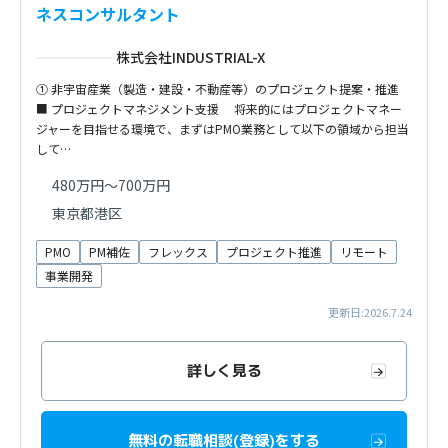
ネスコンサルタント
株式会社INDUSTRIAL-X
① 非宇宙産業（製造・建設・不動産等）のプロジェクト提案・推進
■ プロジェクトマネジメント支援 将来的にはプロジェクトマネー
ジャーを目指せる環境で、まずはPMO業務として以下の領域から担当
して…
480万円～700万円
東京都港区
PMO
PM補佐
フレックス
プロジェクト推進
リモート
事業開発
更新日:2026.7.24
詳しく見る
無料の転職相談(登録)をする