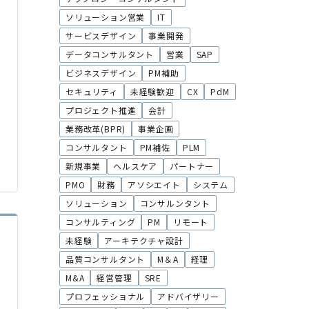
ソリューション営業
IT
サービスデザイン
事業開発
データコンサルタント
営業
SAP
ビジネスデザイン
PM補助
セキュリティ
未経験歓迎
CX
PdM
プロジェクト推進
会計
業務改革(BPR)
事業企画
コンサルタント
PM補佐
PLM
新規事業
ヘルスケア
パートナー
PMO
財務
アソシエイト
システム
ソリューション
コンサルンタント
コンサルティング
PM
リモート
未経験
アーキテクチャ設計
品質コンサルタント
M＆A
経理
M&A
経営管理
SRE
プロフェッショナル
アドバイザリー