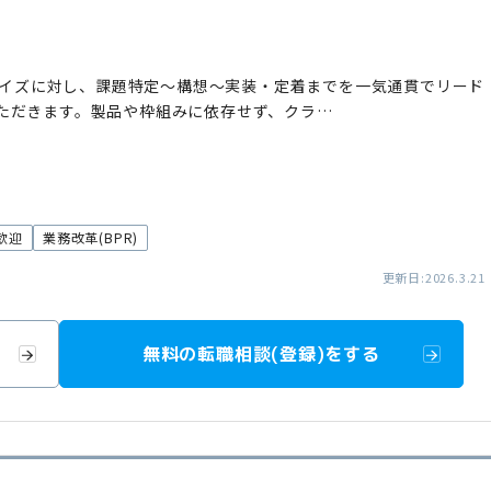
ンタープライズに対し、課題特定〜構想〜実装・定着までを一気通貫でリード
ただきます。製品や枠組みに依存せず、クラ…
歓迎
業務改革(BPR)
更新日:2026.3.21
無料の転職相談(登録)をする