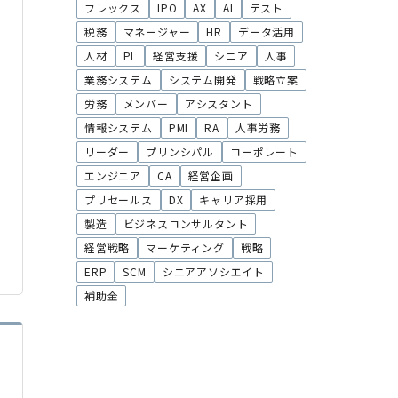
フレックス
IPO
AX
AI
テスト
税務
マネージャー
HR
データ活用
人材
PL
経営支援
シニア
人事
業務システム
システム開発
戦略立案
労務
メンバー
アシスタント
情報システム
PMI
RA
人事労務
リーダー
プリンシパル
コーポレート
エンジニア
CA
経営企画
プリセールス
DX
キャリア採用
製造
ビジネスコンサルタント
経営戦略
マーケティング
戦略
ERP
SCM
シニアアソシエイト
補助金