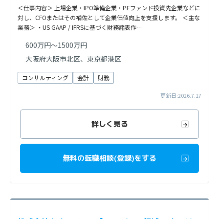
＜仕事内容＞ 上場企業・IPO準備企業・PEファンド投資先企業などに
対し、CFOまたはその補佐として企業価値向上を支援します。 ＜主な
業務＞ ・US GAAP / IFRSに基づく財務諸表作…
600万円～1500万円
大阪府大阪市北区、東京都港区
コンサルティング
会計
財務
更新日:2026.7.17
詳しく見る
無料の転職相談(登録)をする