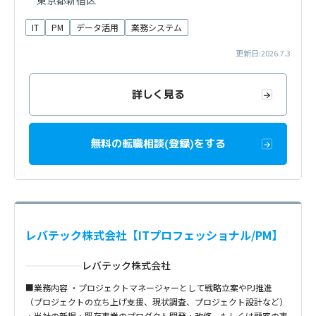
東京都新宿区
IT
PM
データ活用
業務システム
更新日:2026.7.3
詳しく見る
無料の転職相談(登録)をする
レバテック株式会社【ITプロフェッショナル/PM】
レバテック株式会社
■業務内容 ・プロジェクトマネージャーとして戦略立案やPJ推進
（プロジェクトの立ち上げ支援、現状調査、プロジェクト設計など）
・当社の新規・既存事業のプロダクト開発・改修、もしくは顧客の事