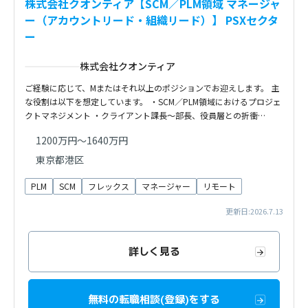
株式会社クオンティア【SCM／PLM領域 マネージャ
ー（アカウントリード・組織リード）】 PSXセクタ
ー
株式会社クオンティア
ご経験に応じて、Mまたはそれ以上のポジションでお迎えします。 主
な役割は以下を想定しています。 ・SCM／PLM領域におけるプロジェ
クトマネジメント ・クライアント課長〜部長、役員層との折衝…
1200万円～1640万円
東京都港区
PLM
SCM
フレックス
マネージャー
リモート
更新日:2026.7.13
詳しく見る
無料の転職相談(登録)をする