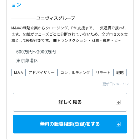
ョン
ユニヴィスグループ
M&Aの戦略立案からクロージング、PMI支援まで、一気通貫で携われ
ます。 組織がフェーズごとに分断されていないため、全プロセスを実
務として経験可能です。 ■トランザクション ・財務・税務・ビ…
600万円～2000万円
東京都港区
M＆A
アドバイザリー
コンサルティング
リモート
戦略
更新日:2026.7.17
詳しく見る
無料の転職相談(登録)をする