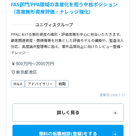
FAS部門/PPA領域の高度化を担う中核ポジション
（高度無形資産評価・ナレッジ強化）
ユニヴィスグループ
PPAにおける無形資産の識別・評価実務を中心に担当いただきます。
顧客関連資産・商標権等を対象とした評価モデルの構築や、監査法人
対応、高度論点整理等に加え、案件品質向上に向けたレビュー整備・
ナレッジ…
900万円～2000万円
東京都港区
M＆A
アドバイザリー
戦略
更新日:2026.7.17
詳しく見る
無料の転職相談(登録)をする