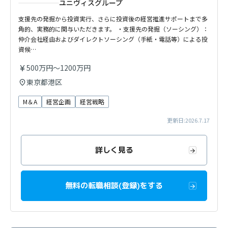
ユニヴィスグループ
支援先の発掘から投資実行、さらに投資後の経営推進サポートまで多
角的、実務的に関与いただきます。 ・支援先の発掘（ソーシング）：
仲介会社経由およびダイレクトソーシング（手紙・電話等）による投
資候…
500万円～1200万円
東京都港区
M＆A
経営企画
経営戦略
更新日:2026.7.17
詳しく見る
無料の転職相談(登録)をする