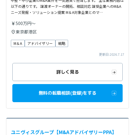
中堅・中小企業のM&A案件を一気通貫で担当します。 主な業務内容は
以下の通りです。 譲渡オーナーの開拓、相談対応 譲受企業へのM&A
ニーズ発掘・ソリューション提案 M＆A対象企業とのマ…
500万円～
東京都港区
M＆A
アドバイザリー
戦略
更新日:2026.7.17
詳しく見る
無料の転職相談(登録)をする
ユニヴィスグループ【M&AアドバイザリーPPA】