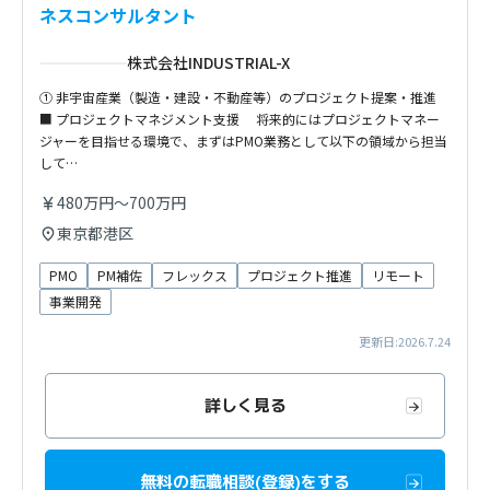
ネスコンサルタント
株式会社INDUSTRIAL-X
① 非宇宙産業（製造・建設・不動産等）のプロジェクト提案・推進
■ プロジェクトマネジメント支援 将来的にはプロジェクトマネー
ジャーを目指せる環境で、まずはPMO業務として以下の領域から担当
して…
480万円～700万円
東京都港区
PMO
PM補佐
フレックス
プロジェクト推進
リモート
事業開発
更新日:2026.7.24
詳しく見る
無料の転職相談(登録)をする