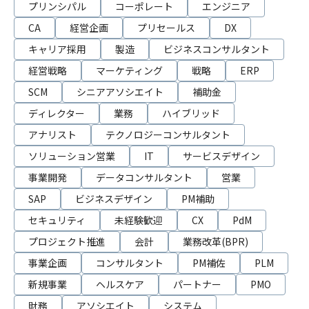
プリンシパル
コーポレート
エンジニア
CA
経営企画
プリセールス
DX
キャリア採用
製造
ビジネスコンサルタント
経営戦略
マーケティング
戦略
ERP
SCM
シニアアソシエイト
補助金
ディレクター
業務
ハイブリッド
アナリスト
テクノロジーコンサルタント
ソリューション営業
IT
サービスデザイン
事業開発
データコンサルタント
営業
SAP
ビジネスデザイン
PM補助
セキュリティ
未経験歓迎
CX
PdM
プロジェクト推進
会計
業務改革(BPR)
事業企画
コンサルタント
PM補佐
PLM
新規事業
ヘルスケア
パートナー
PMO
財務
アソシエイト
システム