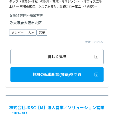
タッフ（営業6～8名）の採用・育成・マネジメント ・オフィス立ち
上げ — 事務所確保、システム導入、業務フロー確立 ・地域営…
504万円～900万円
大阪府大阪市北区
メンバー
人材
営業
更新日:2026.5.1
詳しく見る
無料の転職相談(登録)をする
株式会社JDSC【M】法人営業／ソリューション営業
【正社員】