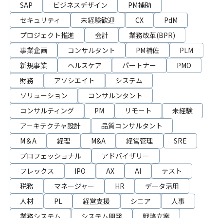
SAP
ビジネスデザイン
PM補助
セキュリティ
未経験歓迎
CX
PdM
プロジェクト推進
会計
業務改革(BPR)
事業企画
コンサルタント
PM補佐
PLM
新規事業
ヘルスケア
パートナー
PMO
財務
アソシエイト
システム
ソリューション
コンサルンタント
コンサルティング
PM
リモート
未経験
アーキテクチャ設計
品質コンサルタント
M＆A
経理
M&A
経営管理
SRE
プロフェッショナル
アドバイザリー
フレックス
IPO
AX
AI
テスト
税務
マネージャー
HR
データ活用
人材
PL
経営支援
シニア
人事
業務システム
システム開発
戦略立案