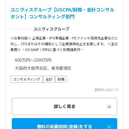
ユニヴィスグループ【USCPA/財務・会計コンサル
タント】コンサルティング部門
ユニヴィスグループ
＜仕事内容＞ 上場企業・IPO準備企業・PEファンド投資先企業などに
対し、CFOまたはその補佐として企業価値向上を支援します。 ＜主な
業務＞ ・US GAAP / IFRSに基づく財務諸表作…
600万円～1500万円
大阪府大阪市北区、東京都港区
コンサルティング
会計
財務
更新日:2026.7.17
詳しく見る
無料の転職相談(登録)をする