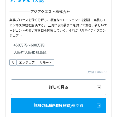
ア】ミドル（大阪）
アジアクエスト株式会社
業務プロセスを深く分解し、最適なAIエージェントを設計・実装して
ビジネス課題を解決する。 上流から実装までを貫いて動き、新しいエ
ージェントの使い方を自ら開拓していく。それが「AIネイティブエン
ジニア…
450万円～600万円
大阪府大阪市都島区
AI
エンジニア
リモート
更新日:2026.5.1
詳しく見る
無料の転職相談(登録)をする