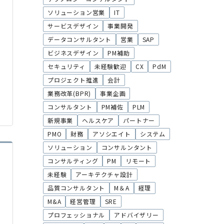
ソリューション営業
IT
サービスデザイン
事業開発
データコンサルタント
営業
SAP
ビジネスデザイン
PM補助
セキュリティ
未経験歓迎
CX
PdM
プロジェクト推進
会計
業務改革(BPR)
事業企画
コンサルタント
PM補佐
PLM
新規事業
ヘルスケア
パートナー
PMO
財務
アソシエイト
システム
ソリューション
コンサルンタント
コンサルティング
PM
リモート
未経験
アーキテクチャ設計
品質コンサルタント
M＆A
経理
M&A
経営管理
SRE
プロフェッショナル
アドバイザリー