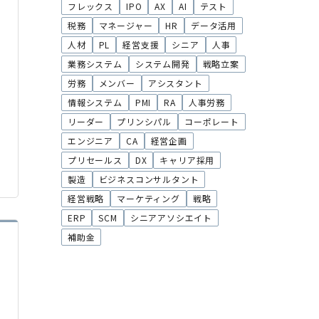
フレックス
IPO
AX
AI
テスト
税務
マネージャー
HR
データ活用
人材
PL
経営支援
シニア
人事
業務システム
システム開発
戦略立案
労務
メンバー
アシスタント
情報システム
PMI
RA
人事労務
リーダー
プリンシパル
コーポレート
エンジニア
CA
経営企画
プリセールス
DX
キャリア採用
製造
ビジネスコンサルタント
経営戦略
マーケティング
戦略
ERP
SCM
シニアアソシエイト
補助金