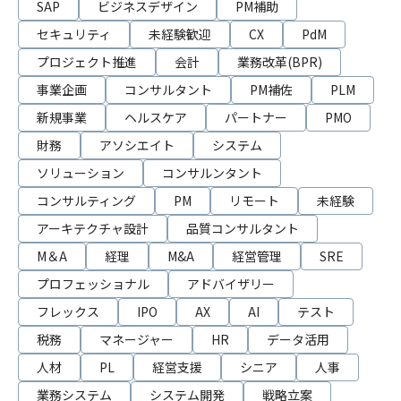
SAP
ビジネスデザイン
PM補助
セキュリティ
未経験歓迎
CX
PdM
プロジェクト推進
会計
業務改革(BPR)
事業企画
コンサルタント
PM補佐
PLM
新規事業
ヘルスケア
パートナー
PMO
財務
アソシエイト
システム
ソリューション
コンサルンタント
コンサルティング
PM
リモート
未経験
アーキテクチャ設計
品質コンサルタント
M＆A
経理
M&A
経営管理
SRE
プロフェッショナル
アドバイザリー
フレックス
IPO
AX
AI
テスト
税務
マネージャー
HR
データ活用
人材
PL
経営支援
シニア
人事
業務システム
システム開発
戦略立案