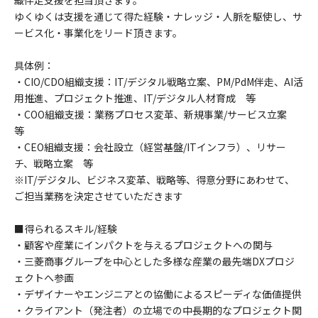
織伴走支援を担当頂きます。
ゆくゆくは支援を通じて得た経験・ナレッジ・人脈を駆使し、サ
ービス化・事業化をリード頂きます。
具体例：
・CIO/CDO組織支援：IT/デジタル戦略立案、PM/PdM伴走、AI活
用推進、プロジェクト推進、IT/デジタル人材育成 等
・COO組織支援：業務プロセス変革、新規事業/サービス立案
等
・CEO組織支援：会社設立（経営基盤/ITインフラ）、リサー
チ、戦略立案 等
※IT/デジタル、ビジネス変革、戦略等、得意分野にあわせて、
ご担当業務を決定させていただきます
■得られるスキル/経験
・顧客や産業にインパクトを与えるプロジェクトへの関与
・三菱商事グループを中心とした多様な産業の最先端DXプロジ
ェクトへ参画
・デザイナーやエンジニアとの協働によるスピーディな価値提供
・クライアント（発注者）の立場での中長期的なプロジェクト関