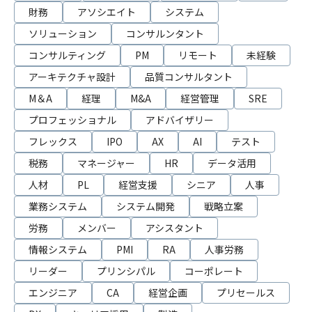
財務
アソシエイト
システム
ソリューション
コンサルンタント
コンサルティング
PM
リモート
未経験
アーキテクチャ設計
品質コンサルタント
M＆A
経理
M&A
経営管理
SRE
プロフェッショナル
アドバイザリー
フレックス
IPO
AX
AI
テスト
税務
マネージャー
HR
データ活用
人材
PL
経営支援
シニア
人事
業務システム
システム開発
戦略立案
労務
メンバー
アシスタント
情報システム
PMI
RA
人事労務
リーダー
プリンシパル
コーポレート
エンジニア
CA
経営企画
プリセールス