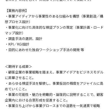
【業務内容例】
・事業アイディアから事業性のある仕組みを構想（事業創造／構
想プロセス設計）
・事業化に向けた具体的な検証プランの策定（事業計画・ロード
マップ設計）
・調査手法の選択、設計
・KPI／KGI設計
・目的にあわせた独自ワークショップ手法の開発 等
＜期待する成果＞
・顧客企業の事業戦略を踏まえ、事業アイデアをビジネスモデル
に昇華させること。
・あらゆる検証手法を駆使し、事業仮説の精度をアジャイルに高
めていくこと。
・事業の可能性・魅力を俯瞰的・論理的に説明することで、顧客
企業内における合意形成を促進すること。
・事業立ち上げから事業グロースまでの道筋を一気通貫で戦略