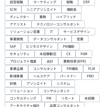
経営戦略
マーケティング
戦略
ERP
SCM
シニアアソシエイト
補助金
ディレクター
業務
ハイブリッド
アナリスト
テクノロジーコンサルタント
ソリューション営業
IT
サービスデザイン
事業開発
データコンサルタント
営業
SAP
ビジネスデザイン
PM補助
セキュリティ
未経験歓迎
CX
PdM
プロジェクト推進
会計
業務改革(BPR)
事業企画
コンサルタント
PM補佐
PLM
新規事業
ヘルスケア
パートナー
PMO
財務
アソシエイト
システム
ソリューション
コンサルンタント
コンサルティング
PM
リモート
未経験
アーキテクチャ設計
品質コンサルタント