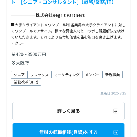
ト [シニア・コンサルタント]（戦略/業務/IT）
株式会社Regrit Partners
■大手クライアント×ワンプール制 各業界の大手クライアントに対し
てワンプールでアサイン。様々な異能人材とコラボし課題解決を続け
ていただきます。それにより高付加価値を生む能力を磨き上げます。
・クラ…
420～3500万円
大阪府
シニア
フレックス
マーケティング
メンバー
新規事業
業務改革(BPR)
更新日:2025.8.25
詳しく見る
無料の転職相談(登録)をする