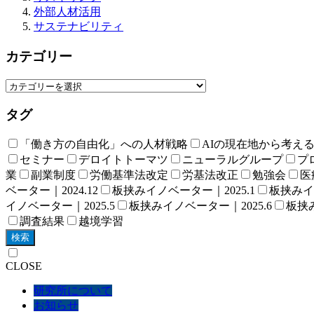
外部人材活用
サステナビリティ
カテゴリー
タグ
「働き方の自由化」への人材戦略
AIの現在地から考え
セミナー
デロイトトーマツ
ニューラルグループ
プロ
業
副業制度
労働基準法改定
労基法改正
勉強会
医
ベーター｜2024.12
板挟みイノベーター｜2025.1
板挟みイノ
イノベーター｜2025.5
板挟みイノベーター｜2025.6
板挟み
調査結果
越境学習
検索
CLOSE
研究所について
お知らせ