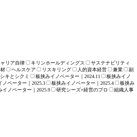
キャリア自律
キリンホールディングス
サステナビリティ
人材
ヘルスケア
リスキリング
人的資本経営
兼業
副
シキとシクミ
板挟みイノベーター｜2024.11
板挟みイノ
ノベーター｜2025.3
板挟みイノベーター｜2025.4
板挟み
イノベーター｜2025.9
研究シーズ×経営のプロ
組織人事