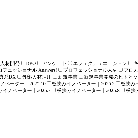
る人材開発
RPO
アンケート
エフェクチュエ―ション
フェッショナル Answers!
プロフェッショナル人材
プロ
療系DX
外部人材活用
新規事業
新規事業開発のヒトとソ
ベーター｜2025.10
板挟みイノベーター｜2025.2
板挟みイ
イノベーター｜2025.7
板挟みイノベーター｜2025.8
板挟み