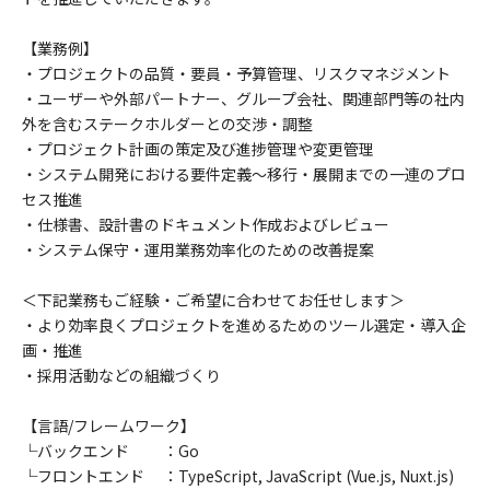
【業務例】
・プロジェクトの品質・要員・予算管理、リスクマネジメント
・ユーザーや外部パートナー、グループ会社、関連部⾨等の社内
外を含むステークホルダーとの交渉・調整
・プロジェクト計画の策定及び進捗管理や変更管理
・システム開発における要件定義～移行・展開までの一連のプロ
セス推進
・仕様書、設計書のドキュメント作成およびレビュー
・システム保守・運用業務効率化のための改善提案
＜下記業務もご経験・ご希望に合わせてお任せします＞
・より効率良くプロジェクトを進めるためのツール選定・導入企
画・推進
・採用活動などの組織づくり
【言語/フレームワーク】
└バックエンド ：Go
└フロントエンド ：TypeScript, JavaScript (Vue.js, Nuxt.js)