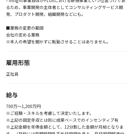
- Insight事業自体がFLUXにおける新規事業という位置づけであ
るため、事業開発の主体者としてコンサルティングサービス開
発、プロダクト開発、組織開発などにも。
■業務の変更の範囲
会社の定める業務
※本人の希望を聞かずに転勤させることはありません。
雇用形態
正社員
給与
700万～1,200万円
※ご経験・スキルを考慮して決定いたします。
※上記の固定年収とは別に成果ベースでのインセンティブ有
※上記金額を年俸金額として、12分割した金額が月給となりま
す。（月給には定額時間外手当45時間を含み、月45時間超過分