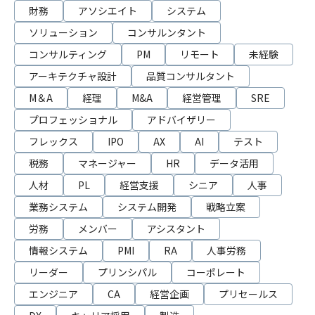
財務
アソシエイト
システム
ソリューション
コンサルンタント
コンサルティング
PM
リモート
未経験
アーキテクチャ設計
品質コンサルタント
M＆A
経理
M&A
経営管理
SRE
プロフェッショナル
アドバイザリー
フレックス
IPO
AX
AI
テスト
税務
マネージャー
HR
データ活用
人材
PL
経営支援
シニア
人事
業務システム
システム開発
戦略立案
労務
メンバー
アシスタント
情報システム
PMI
RA
人事労務
リーダー
プリンシパル
コーポレート
エンジニア
CA
経営企画
プリセールス