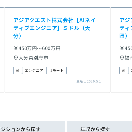
アジアクエスト株式会社【AIネイ
アジ
ティブエンジニア】ミドル（大
ティ
分）
岡）
450万円～600万円
4
大分県別府市
福
AI
エンジニア
リモート
AI
更新日2026.5.1
ポジションから探す
年収から探す