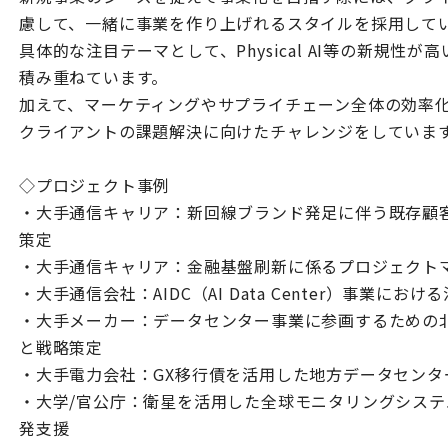
慮して、一緒に事業を作り上げれるスタイルを採用して
具体的な注目テーマとして、Physical AI等の新規性
積み重ねています。
加えて、マーケティングやサプライチェーン全体の効率
クライアントの課題解決に向けたチャレンジをしていま
◇プロジェクト事例
・大手通信キャリア：新回線ブランド発足に伴う既存顧
策定
・大手通信キャリア：金融基盤刷新に係るプロジェクト
・大手通信会社：AIDC（AI Data Center）事業にお
・大手メーカー：データセンター事業に参画するための北
と戦略策定
・大手電力会社：GX移行債を活用した地方データセンタ
・大学/官公庁：衛星を活用した全球モニタリングシス
発支援