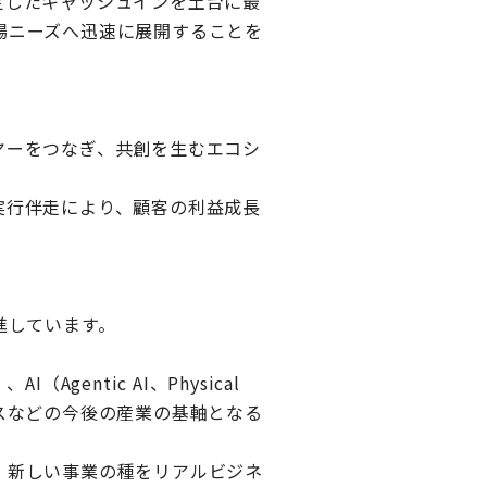
定したキャッシュインを土台に最
場ニーズへ迅速に展開することを
ヤーをつなぎ、共創を生むエコシ
実行伴走により、顧客の利益成長
進しています。
gentic AI、Physical
スなどの今後の産業の基軸となる
、新しい事業の種をリアルビジネ