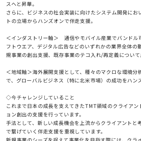
スへと昇華。
さらに、ビジネスの社会実装に向けたシステム開発にお
トの立場からハンズオンで伴走支援。
＜インダストリー軸＞ 通信やモバイル産業でバンドル可
フトウエア、デジタル広告などのいずれかの業界全体の
規事業の創出支援、既存事業のテコ入れ/再定義について
＜地域軸＞海外展開支援として、種々のマクロな環境分
で、グローバルビジネス（特に北米市場）の成功をハン
◇今チャレンジしていること
これまで日本の成長を支えてきたTMT領域のクライアン
ョン創出の支援を行っています。
手法として、新しい成長機会を上流からクライアントと
で繋げていく伴走支援を重視しています。
新規事業のシーズを捉えて事業化を目指す際には、クラ