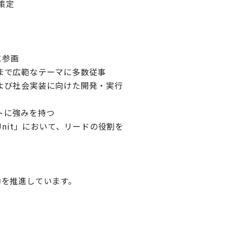
策定
に参画
まで広範なテーマに多数従事
、および社会実装に向けた開発・実行
トに強みを持つ
gy Unit」において、リードの役割を
動を推進しています。