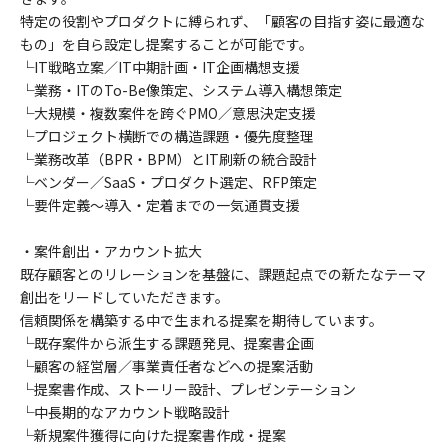
特定の役割やプロダクトに縛られず、「顧客の目指す姿に最適な
もの」を自ら設定し提案することが可能です。
└IT戦略立案／IT中期計画・IT企画構想支援
└業務・ITのTo-Be像策定、システム導入構想策定
└大規模・複数案件を跨ぐPMO／意思決定支援
└プロジェクト横断での構造課題・優先度整理
└業務改革（BPR・BPM）とIT刷新の統合設計
└ベンダー／SaaS・プロダクト選定、RFP策定
└要件定義〜導入・定着までの一気通貫支援
・案件創出・アカウント拡大
既存顧客とのリレーションを基盤に、課題起点での新たなテーマ
創出をリードしていただきます。
信頼関係を構築する中で生まれる提案を期待しています。
└既存案件から派生する課題発見、提案書企画
└顧客の経営層／事業責任者などへの提案活動
└提案書作成、ストーリー設計、プレゼンテーション
└中長期的なアカウント戦略設計
└新規案件獲得に向けた提案書作成・提案