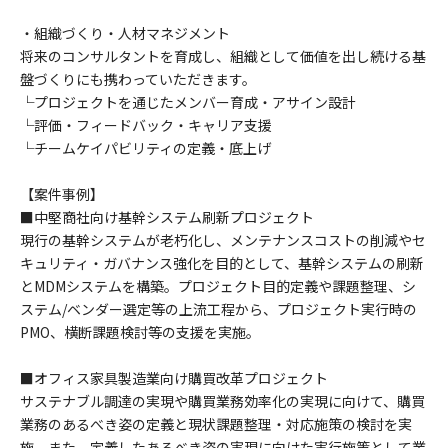
・組織づくり・人材マネジメント
将来のコンサルタントを育成し、組織として価値を出し続ける基
盤づくりにも携わっていただきます。
└プロジェクトを通じたメンバー育成・アサイン設計
└評価・フィードバック・キャリア支援
└チームケイパビリティの定義・底上げ
【案件事例】
■中堅商社向け基幹システム刷新プロジェクト
現行の基幹システムが老朽化し、メンテナンスコストの削減やセ
キュリティ・ガバナンス強化を目的として、基幹システムの刷新
とMDMシステムを構築。プロジェクト目的定義や課題整理、シ
ステム/ベンダー選定等の上流工程から、プロジェクト実行時の
PMO、横断課題検討等の支援を実施。
■オフィス家具製造業向け購買改革プロジェクト
サステナブル調達の実現や購買業務効率化の実現に向けて、購買
業務のあるべき姿の定義と現状課題整理・対応施策の検討を実
施。また、定義したあるべき姿の実現に向けた実行施策として業