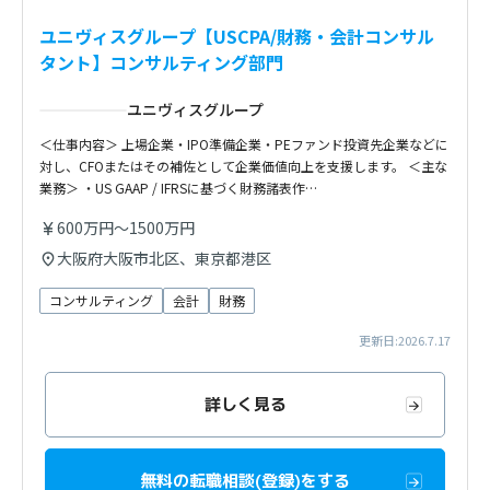
ユニヴィスグループ【USCPA/財務・会計コンサル
タント】コンサルティング部門
ユニヴィスグループ
＜仕事内容＞ 上場企業・IPO準備企業・PEファンド投資先企業などに
対し、CFOまたはその補佐として企業価値向上を支援します。 ＜主な
業務＞ ・US GAAP / IFRSに基づく財務諸表作…
600万円～1500万円
大阪府大阪市北区、東京都港区
コンサルティング
会計
財務
更新日:2026.7.17
詳しく見る
無料の転職相談(登録)をする