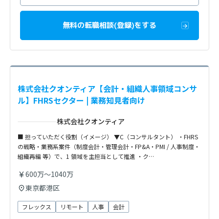
無料の転職相談(登録)をする
株式会社クオンティア【会計・組織人事領域コンサ
ル】FHRSセクター | 業務知見者向け
株式会社クオンティア
■ 担っていただく役割（イメージ） ▼C（コンサルタント） ・FHRS
の戦略・業務系案件（制度会計・管理会計・FP&A・PMI / 人事制度・
組織再編 等）で、1 領域を主担当として推進 ・ク…
600万～1040万
東京都港区
フレックス
リモート
人事
会計