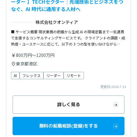
ーダー 】TECHセクター｜先端技術とビジネスをつ
なぐ、AI 時代に通用する人材へ
株式会社クオンティア
■ サービス概要 現状業務の把握から生成 AI の現場定着まで一気通貫
で支援するコンサルティングサービスです。 クライアントの課題・成
熟度・ユースケースに応じて、以下の 3 つの型を使い分けながら…
800万円～1200万円
東京都港区
AI
フレックス
リーダー
リモート
更新日:2026.7.13
詳しく見る
無料の転職相談(登録)をする