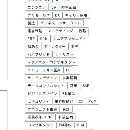
エンジニア
CA
経営企画
プリセールス
DX
キャリア採用
製造
ビジネスコンサルタント
経営戦略
マーケティング
戦略
ERP
SCM
シニアアソシエイト
補助金
ディレクター
業務
ハイブリッド
アナリスト
テクノロジーコンサルタント
ソリューション営業
IT
サービスデザイン
事業開発
データコンサルタント
営業
SAP
ビジネスデザイン
PM補助
セキュリティ
未経験歓迎
CX
PdM
プロジェクト推進
会計
業務改革(BPR)
事業企画
コンサルタント
PM補佐
PLM