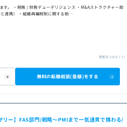
す。 ・税務 / 財務デューデリジェンス ・M&Aストラクチャー助
所と連携） ・組織再編税制に関する助…
更新日:2026.7.17
無料の転職相談(登録)をする
リー】FAS部門/戦略〜PMIまで一気通貫で携わる/