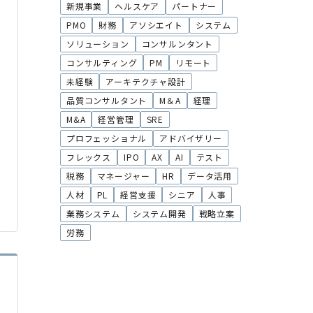
新規事業
ヘルスケア
パートナー
PMO
財務
アソシエイト
システム
ソリューション
コンサルンタント
コンサルティング
PM
リモート
未経験
アーキテクチャ設計
品質コンサルタント
M＆A
経理
M&A
経営管理
SRE
プロフェッショナル
アドバイザリー
フレックス
IPO
AX
AI
テスト
税務
マネージャー
HR
データ活用
人材
PL
経営支援
シニア
人事
業務システム
システム開発
戦略立案
労務