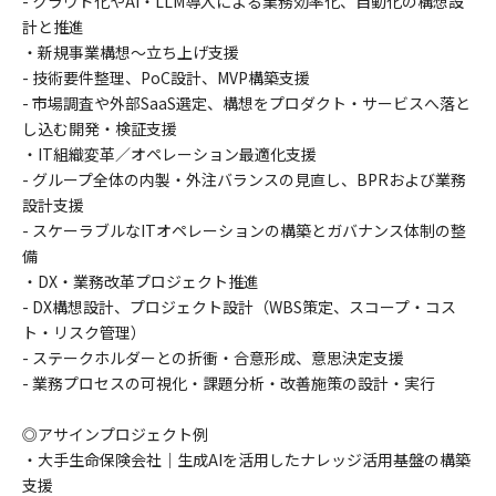
- クラウド化やAI・LLM導入による業務効率化、自動化の構想設
計と推進
・新規事業構想〜立ち上げ支援
- 技術要件整理、PoC設計、MVP構築支援
- 市場調査や外部SaaS選定、構想をプロダクト・サービスへ落と
し込む開発・検証支援
・IT組織変革／オペレーション最適化支援
- グループ全体の内製・外注バランスの見直し、BPRおよび業務
設計支援
- スケーラブルなITオペレーションの構築とガバナンス体制の整
備
・DX・業務改革プロジェクト推進
- DX構想設計、プロジェクト設計（WBS策定、スコープ・コス
ト・リスク管理）
- ステークホルダーとの折衝・合意形成、意思決定支援
- 業務プロセスの可視化・課題分析・改善施策の設計・実行
◎アサインプロジェクト例
・大手生命保険会社｜生成AIを活用したナレッジ活用基盤の構築
支援