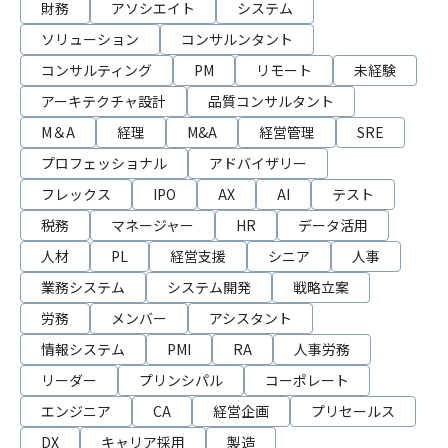
財務
アソシエイト
システム
ソリューション
コンサルンタント
コンサルティング
PM
リモート
未経験
アーキテクチャ設計
品質コンサルタント
M＆A
経理
M&A
経営管理
SRE
プロフェッショナル
アドバイザリー
フレックス
IPO
AX
AI
テスト
税務
マネージャー
HR
データ活用
人材
PL
経営支援
シニア
人事
業務システム
システム開発
戦略立案
労務
メンバー
アシスタント
情報システム
PMI
RA
人事労務
リーダー
プリンシパル
コーポレート
エンジニア
CA
経営企画
プリセールス
DX
キャリア採用
製造