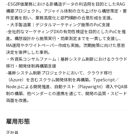
-ESG評価業務における非構造データの利活用を目的としたRAG
構築プロジェクト。アジャイル体制の立ち上げから構想策定・要
件定義を担い、業務高度化と部門横断の合意形成を支援。
・大手製造業｜デジタルマーケティング施策のPoC支援
-全社的なマーケティングDXの有効性検証を目的としたPoCを推
進。構想設計から施策実行・効果測定までを一貫して支援し、
MA運用やホワイトペーパー作成も実施。次期施策に向けた意思
決定を後押しした事例。
・外資系コンサルファーム｜基幹システム刷新におけるクラウド
移行・開発体制再構築支援
-基幹システム刷新プロジェクトにおいて、クラウド移行
（Azure）を含むスクラム開発体制を再構築。TypeScript／
Node.jsによる開発推進、自動テスト（Playwright）導入やQA体
制の構築、他ベンダーとの連携を通じて、開発の品質・スピード
両面を改善。
雇用形態
正社員