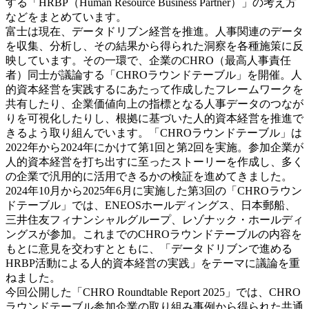
する「HRBP（Human Resource Business Partner）」の考え方
などをまとめています。
富士は現在、データドリブン経営を推進。人事関連のデータ
を収集、分析し、その結果から得られた洞察を各種施策に反
映しています。その一環で、企業のCHRO（最高人事責任
者）同士が議論する「CHROラウンドテーブル」を開催。人
的資本経営を実践するにあたって作成したフレームワークを
共有したり、企業価値向上の指標となる人事データのつなが
りを可視化したりし、根拠に基づいた人的資本経営を推進で
きるよう取り組んでいます。「CHROラウンドテーブル」は
2022年から2024年にかけて第1回と第2回を実施。参加企業が
人的資本経営を打ち出すに至ったストーリーを作成し、多く
の企業で汎用的に活用できるかの検証を進めてきました。
2024年10月から2025年6月に実施した第3回の「CHROラウン
ドテーブル」では、ENEOSホールディングス、日本郵船、
三井住友フィナンシャルグループ、レゾナック・ホールディ
ングスが参加。これまでのCHROラウンドテーブルの内容を
もとに意見を交わすとともに、「データドリブンで進める
HRBP活動による人的資本経営の実践」をテーマに議論を重
ねました。
今回公開した「CHRO Roundtable Report 2025」では、CHRO
ラウンドテーブル参加企業の取り組み事例から得られた共通