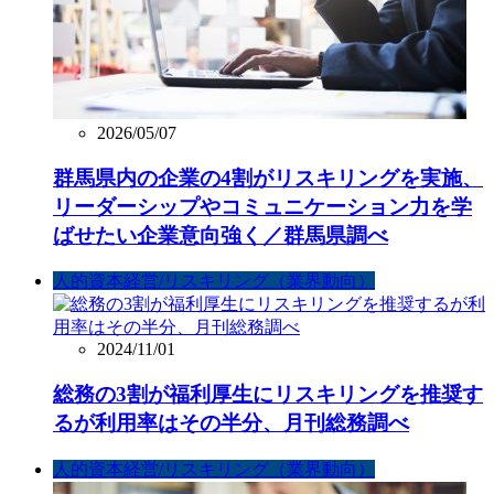
2026/05/07
群馬県内の企業の4割がリスキリングを実施、
リーダーシップやコミュニケーション力を学
ばせたい企業意向強く／群馬県調べ
人的資本経営/リスキリング（業界動向）
2024/11/01
総務の3割が福利厚生にリスキリングを推奨す
るが利用率はその半分、月刊総務調べ
人的資本経営/リスキリング（業界動向）