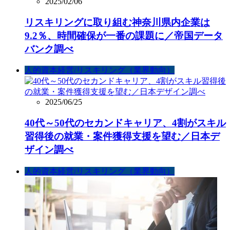
2025/02/06
リスキリングに取り組む神奈川県内企業は
9.2％、時間確保が一番の課題に／帝国データ
バンク調べ
人的資本経営/リスキリング（業界動向）
2025/06/25
40代～50代のセカンドキャリア、4割がスキル
習得後の就業・案件獲得支援を望む／日本デ
ザイン調べ
人的資本経営/リスキリング（業界動向）