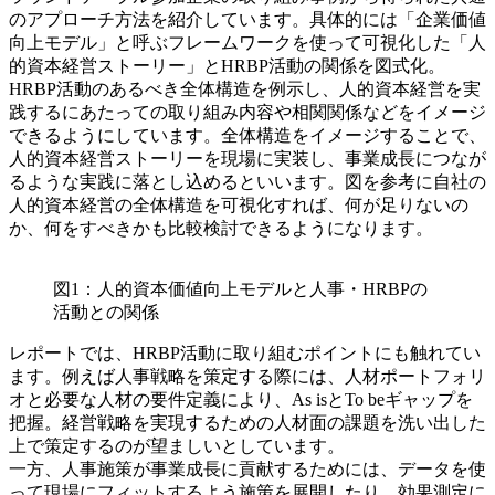
のアプローチ方法を紹介しています。具体的には「企業価値
向上モデル」と呼ぶフレームワークを使って可視化した「人
的資本経営ストーリー」とHRBP活動の関係を図式化。
HRBP活動のあるべき全体構造を例示し、人的資本経営を実
践するにあたっての取り組み内容や相関関係などをイメージ
できるようにしています。全体構造をイメージすることで、
人的資本経営ストーリーを現場に実装し、事業成長につなが
るような実践に落とし込めるといいます。図を参考に自社の
人的資本経営の全体構造を可視化すれば、何が足りないの
か、何をすべきかも比較検討できるようになります。
図1：人的資本価値向上モデルと人事・HRBPの
活動との関係
レポートでは、HRBP活動に取り組むポイントにも触れてい
ます。例えば人事戦略を策定する際には、人材ポートフォリ
オと必要な人材の要件定義により、As isとTo beギャップを
把握。経営戦略を実現するための人材面の課題を洗い出した
上で策定するのが望ましいとしています。
一方、人事施策が事業成長に貢献するためには、データを使
って現場にフィットするよう施策を展開したり、効果測定に