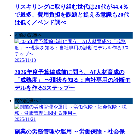
リスキリングに取り組む世代は20代が44.4％
で最多、費用負担を課題と捉える意識も20代
は低く／ベンド調べ
< 前の記事へ
2025/11/18
2026年度予算編成前に問う、AI人材育成の
「成熟度」 〜現状を知る：自社専用の診断モ
デルを作る3ステップ〜
次の記事へ >
2025/11/21
副業の労務管理や運用 ～労働保険・社会保