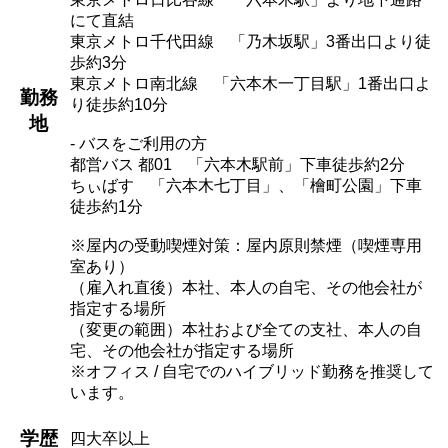
にて直結
東京メトロ千代田線 「乃木坂駅」3番出口より徒
歩約3分
東京メトロ南北線 「六本木一丁目駅」1番出口よ
勤務
り徒歩約10分
地
- バスをご利用の方
都営バス 都01 「六本木駅前」下車徒歩約2分
ちぃばす 「六本木七丁目」、「檜町公園」下車
徒歩約1分
※屋内の受動喫煙対策：屋内原則禁煙（喫煙専用
室あり）
（雇入れ直後）本社、本人の自宅、その他会社が
指定する場所
（変更の範囲）本社および全ての支社、本人の自
宅、その他会社が指定する場所
※オフィス / 自宅でのハイブリッド勤務を推奨して
います。
学歴
四大卒以上